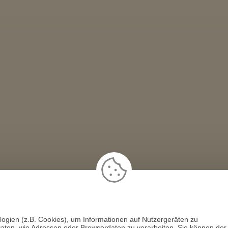
Isis
Chiara de Belmo…
Soreia
PIN: 461
PIN: 011
PIN: 380
Beratungen: 4881
Beratungen: 130
Beratungen: 45
ng ! Vielen lieben
Danke für das Zufallgespräch.
Danke von ganzen Herzen
Lg
logien (z.B. Cookies), um Informationen auf Nutzergeräten zu
aten, wie Adressen oder Browserdaten zu verarbeiten. Sie können der