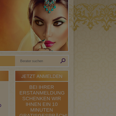
JETZT ANMELDEN
BEI IHRER
ERSTANMELDUNG
SCHENKEN WIR
IHNEN EIN 10
MINUTEN
GRATISGESPRÄCH!