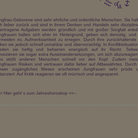
ngfrau-Geborene sind sehr ehrliche und ordentliche Menschen. Sie hal
ch lieber zurück und sind in ihrem Denken und Handeln sehr disziplinie
ertragene Aufgaben werden gründlich und mit großer Sorgfalt erledi
ngfrauen halten sich eher im Hintergrund, geben sich demütig, und 
Seelenbotschaft…
Lichtmedium Dag…
Karin Liane
rmeiden es, Aufmerksamkeit zu erregen. Durch ihre zurückhaltende 
PIN: 045
PIN: 044
PIN: 968
rken sie jedoch schnell unnahbar und übervorsichtig. In Konfliktsituatio
Beratungen: 27
Beratungen: 3
Beratungen: 0
reiten sie heftig und beharren energisch auf ihr Recht. Teilwe
ovozieren sie sogar extra Auseinandersetzungen, um sich abzureagier
es stößt anderen Menschen schnell vor den Kopf. Zudem mei
ngfrauen Risiken und vertrauen dafür lieber auf Altbewährtes. Durch 
tzte
Hellsichtige Botschaften der
In meiner 40 jährigen Tätigkei
hwer zugängliches Wesen erscheinen Jungfrauen sehr prüde 
ung mit Herz und
geistigen Welt,
als Numerologie-Tarot Berater
it über 25 Jahren
stanziert. Auf Kritik reagieren sie oft mürrisch und angespannt.
Engelsbotschaften und
beantworte ich Dir gerne alle
h Menschen
göttliche Begleitung
Fragen zu Deiner jeweiligen
nd ehrlich bei
Spezialisiert seit 30 Jahren auf
Lebenssituation. Liebe, Beruf,
ebe, Beruf und
Partnerschaft
Geld und vieles mehr!
n
Seelenaufgaben,
>> Hier geht´s zum Jahreshoroskop <<--
ionen.
Lernaufgaben und Lösen der
Hindernisse