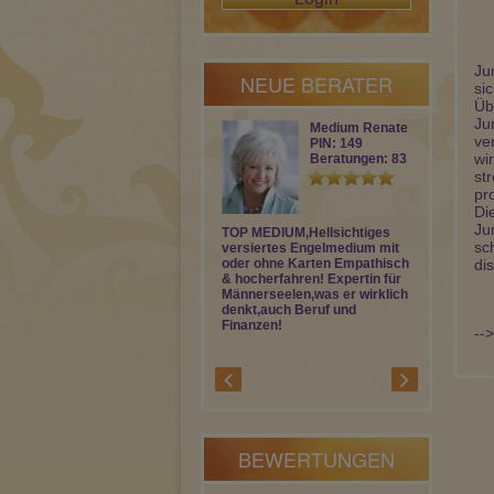
Ju
NEUE BERATER
si
Üb
Ju
Medium Renate
ve
PIN: 149
wi
Beratungen: 83
st
pr
Di
Ju
TOP MEDIUM,Hellsichtiges
Kartengestü
sc
versiertes Engelmedium mit
Lebensberat
oder ohne Karten Empathisch
Intuition. Se
di
& hocherfahren! Expertin für
begleite ic
Männerseelen,was er wirklich
einfühlsam u
denkt,auch Beruf und
Fragen zu Li
Finanzen!
persönliche
--
Lebenssituat
BEWERTUNGEN