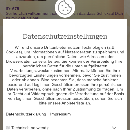
ID:
675
Sei herzlich willkommen, ich freue mich das,dass Schicksal Dich
zu mir geführt hat!
Mein Name ist Lyanna ich bin 61 Jahre im Sternzeichen Widder
geboren,geschieden und Mutter von zwei wundervollen
Datenschutzeinstellungen
Mädchen.
Die Hellsicht hatte ich schon als Kind konnte natürlich nicht
Wir und unsere Drittanbieter nutzen Technologien (z.B.
damit umgehen ,erst als ich die Zigeuner kennengelernt habe
Cookies), um Informationen auf Nutzergeräten zu speichern und
wusste ich was in mir steckt.
abzurufen, um persönliche Daten, wie Adressen oder
Browserdaten zu verarbeiten. Sie können der Verarbeitung Ihrer
Nach einigen schweren Schicksalsschläge entschloss ich mich
persönlichen Daten für die unten aufgelisteten
,künftig Menschen in Not bei zustehen und für sie da zu sein.
Verarbeitungszwecke zustimmen. Alternativ können Sie Ihre
bevorzugten Einstellungen vornehmen, bevor Sie zustimmen
Mein Schwerpunkt liegt auf Liebe und Partnerschaft sowie
oder ablehnen. Bitte beachten Sie, dass manche Anbieter
phänomenale Ereignisse.
basierend auf legitimen Geschäftsinteressen Ihre persönlichen
Daten verarbeiten, ohne nach Ihrer Zustimmung zu fragen. Um
Bei mir gibt es kein Drumherum reden oder Schönreden das
Ihr Recht auf Widerspruch gegen die Verarbeitung auf der Basis
bringt mir nichts und dir nichts ,natürlich kann es auch weh tun
von legitimen Geschäftsinteressen auszuüben, sehen Sie sich
die Wahrheit zu erfahren ,aber deswegen rufst Du an.
bitte unsere Anbieterliste an.
Datenschutzerklärung
Impressum
Ich freue mich auf ein Gespräch mit Dir.
Technisch notwendig