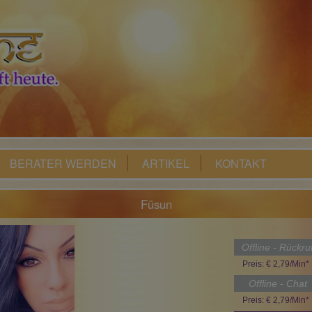
BERATER WERDEN
ARTIKEL
KONTAKT
Füsun
Offline - Rückru
Preis: € 2,79/Min
*
Offline - Chat
Preis: € 2,79/Min
*