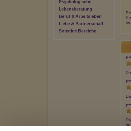
Psychologische
Lebensberatung
Ei
Beruf & Arbeitsleben
Re
be
Liebe & Partnerschaft
Sonstige Bereiche
i**
Da
l**
Da
l**
Da
ha