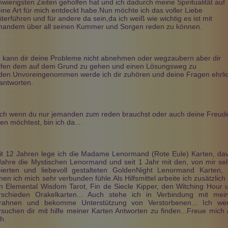
hwierigsten Zeiten geholfen hat und ich dadurch meine Spiritualität auf
Jenny
Mará Ana
Azra
ine Art für mich entdeckt habe.Nun möchte ich das voller Liebe
PIN: 894
PIN: 046
PIN: 028
iterführen und für andere da sein,da ich weiß wie wichtig es ist mit
Beratungen: 867
Beratungen: 14
Beratungen: 62
mandem über all seinen Kummer und Sorgen reden zu können.
er sehr wohltuend
Liebe Mara,dass war ein ganz
super beratung- vielen dank
h kann dir deine Probleme nicht abnehmen oder wegzaubern aber dir
 mit dir zu
besonderes Gespräch,Du hast
lfen dem auf dem Grund zu gehen und einen Lösungsweg zu
on Herzen danke!
mich mich sehr verblüfft mit
nden.Unvoreingenommen werde ich dir zuhören und deine Fragen ehrli
Deinen klaren und treffenden
Aussagen,herzlichen Dank....!!
antworten.
ch wenn du nur jemanden zum reden brauchst oder auch deine Freud
len möchtest, bin ich da...
it 12 Jahren lege ich die Madame Lenormand (Rote Eule) Karten, da
Jahre die Mystischen Lenormand und seit 1 Jahr mit den, von mir sel
eierten und liebevoll gestalteten GoldenNight Lenormand Karten, 
nen ich mich sehr verbunden fühle.Als Hilfsmittel arbeite ich zusätzlich 
n Elemental Wisdom Tarot, Fin de Siecle Kipper, den Witching Hour 
rschieden Orakelkarten... Auch stehe ich in Verbindung mit mei
rahnen und bekomme Unterstützung von Verstorbenen... Ich we
rsuchen dir mit hilfe meiner Karten Antworten zu finden...Freue mich 
h.