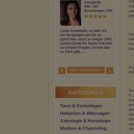
sc
Annabelle
me
PIN: 105
we
Beratungen: 5957
je
Liebe Annabelle, es war mir
Es war wied
Ic
ein Vergnügen mit Dir zu
und hilfreich
he
sprechen, nach so langer Zeit!
sprechen! V
Lieben Dank für Deine Klarheit
fi
zu meinen Fragen. Schön das
be
es Dich gibt….
Au
Mehr Bewertungen
tei
Se
KATEGORIEN
8 
kr
de
Tarot & Kartenlegen
de
Hellsehen & Wahrsagen
ve
Vo
Astrologie & Horoskope
ve
Medium & Channeling
dic