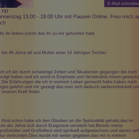
E-Mail schreibe
:
737
nnerstag 13.00 - 18.00 Uhr mit Pausen Online. Freu mich a
ch
llo ihr lieben,schön das ihr zu mir gefunden habt.
Sabrina
Medium Renate
Selay
PIN: 032
PIN: 149
PIN: 991
Beratungen: 12
Beratungen: 83
Beratungen: 32
h bin 46 Jahre alt und Mutter einer 14 Jährigen Tochter.
hrliche Aussagen
TOP MEDIUM,Hellsichtiges
Seit über 20 Jahren
 alle Themen,
versiertes Engelmedium mit
Auratherapeutin. Intuitive
ch ich bin durch schwierige Zeiten und Situationen gegangen die mich
fo. Spezial:
oder ohne Karten Empathisch
Beratung mit und ohne
prägt haben und ich somit in Emphatie und Verständnis hinein gewach
ich freue mich auf
& hocherfahren! Expertin für
Hilfsmittel.
n.Die Erfahrungen die ich in meinem Leben gemacht habe,haben mich
Männerseelen,was er wirklich
Unterbewusstseinsarbeit,
niges gelehrt und mir gezeigt das man sich dadurch weiterentwickelt un
denkt,auch Beruf und
Lösung von Verstrickungen,
 inneren Kraft findet.
Finanzen!
Jenseitskontakt, Telepathie,
Aufstellungen, Theta Healing.
s Kind schon habe ich den Glauben an die Spiritualität gehabt,das im
ufe der Jahre sich durch Ereignisse verstärkt hat.Bereits meine
großmütter und Großeltern sind spirituell aufgewachsen und waren seh
tur verbunden.Dies wurde mir weiter gegeben,das mir in meinen