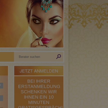
JETZT ANMELDEN
BEI IHRER
f
ERSTANMELDUNG
SCHENKEN WIR
IHNEN EIN 10
MINUTEN
GRATISGESPRÄCH!