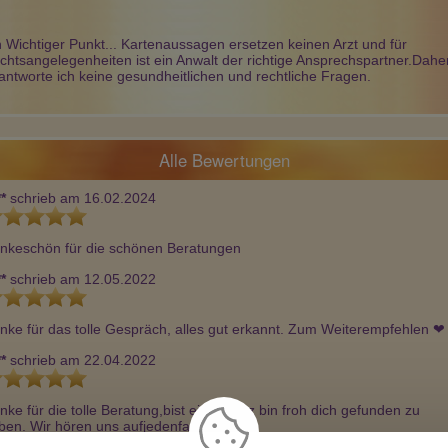
n Wichtiger Punkt... Kartenaussagen ersetzen keinen Arzt und für
chtsangelegenheiten ist ein Anwalt der richtige Ansprechspartner.Dahe
antworte ich keine gesundheitlichen und rechtliche Fragen.
Alle Bewertungen
**
schrieb am 16.02.2024
nkeschön für die schönen Beratungen 
**
schrieb am 12.05.2022
nke für das tolle Gespräch, alles gut erkannt. Zum Weiterempfehlen ❤ 
**
schrieb am 22.04.2022
nke für die tolle Beratung,bist ein Schatz bin froh dich gefunden zu 
ben. Wir hören uns aufjedenfall wieder.❤ 