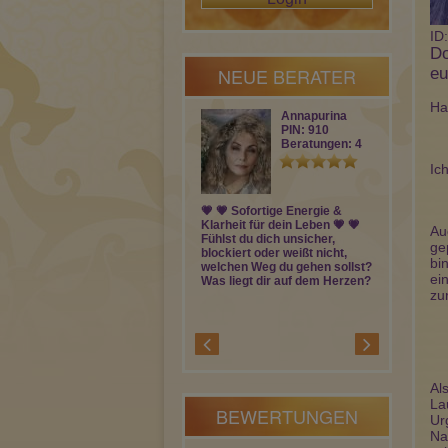
ID
Do
NEUE BERATER
eu
Ha
Annapurina
PIN: 910
Beratungen: 4
Ic
💗 💗 Sofortige Energie &
Klare und e
Klarheit für dein Leben 💗 💗
in Bezug auf
Au
Fühlst du dich unsicher,
ohne Vorabin
ge
blockiert oder weißt nicht,
Dualseelen, 
bi
welchen Weg du gehen sollst?
Dich
ei
Was liegt dir auf dem Herzen?
zur
Al
La
BEWERTUNGEN
Ur
Na