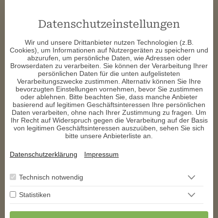
p****
schrieb am 05.11.2025
Datenschutzeinstellungen
Top Beraterin . Immer sehr genau und total lieb . Du bleibst bei 
deinen Aussagen, beruhigst und erklärst alles sehr genau . 
Wir und unsere Drittanbieter nutzen Technologien (z.B.
Wenn man ehrliche und treffsichere Beratung braucht ist man 
Cookies), um Informationen auf Nutzergeräten zu speichern und
bei dir definitiv richtig . Danke für alle Beratungen
abzurufen, um persönliche Daten, wie Adressen oder
Browserdaten zu verarbeiten. Sie können der Verarbeitung Ihrer
b****
schrieb am 20.10.2025
persönlichen Daten für die unten aufgelisteten
Verarbeitungszwecke zustimmen. Alternativ können Sie Ihre
bevorzugten Einstellungen vornehmen, bevor Sie zustimmen
Wir telefonieren noch nicht lange, aber ich möchte Dich nicht 
oder ablehnen. Bitte beachten Sie, dass manche Anbieter
mehr missen 💖  Jedes Gespräch mit Dir ist eine Bereicherung 
basierend auf legitimen Geschäftsinteressen Ihre persönlichen
und Wohltat für die Seele. Ohne Vorabinformation bist Du sofort 
Daten verarbeiten, ohne nach Ihrer Zustimmung zu fragen. Um
mittendrin und durchleuchtest alles bis ins kleinste Detail. Fühle 
Ihr Recht auf Widerspruch gegen die Verarbeitung auf der Basis
mich sehr gut bei Dir aufgehoben 💯  💥  🙏  Freue mich schon 
von legitimen Geschäftsinteressen auszuüben, sehen Sie sich
auf unser nächstes Gespräch 😘 
bitte unsere Anbieterliste an.
i****
schrieb am 15.10.2025
Datenschutzerklärung
Impressum
Danke für die tollen Beratungen
Technisch notwendig
Statistiken
1
2
3
>