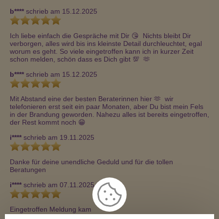
b****
schrieb am 15.12.2025
Ich liebe einfach die Gespräche mit Dir 😘  Nichts bleibt Dir 
verborgen, alles wird bis ins kleinste Detail durchleuchtet, egal 
worum es geht. So viele eingetroffen kann ich in kurzer Zeit 
schon melden, schön dass es Dich gibt 💯  🫶 
b****
schrieb am 15.12.2025
Mit Abstand eine der besten Beraterinnen hier 🫶  wir 
telefonieren erst seit ein paar Monaten, aber Du bist mein Fels 
in der Brandung geworden. Nahezu alles ist bereits eingetroffen, 
der Rest kommt noch 😁 
i****
schrieb am 19.11.2025
Danke für deine unendliche Geduld und für die tollen 
Beratungen
i****
schrieb am 07.11.2025
Eingetroffen Meldung kam