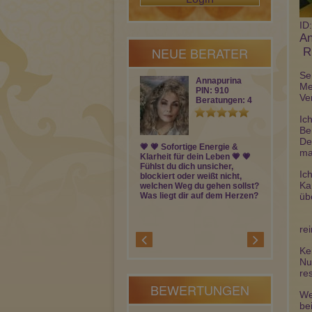
ID
An
NEUE BERATER
️ 
Se
Annapurina
Me
PIN: 910
Ve
Beratungen: 4
Ich
Be
De
💗 💗 Sofortige Energie &
Als ausgebil
ma
Klarheit für dein Leben 💗 💗
und Kartenle
Fühlst du dich unsicher,
ich Dich ein
Ic
blockiert oder weißt nicht,
konkret in al
Ka
welchen Weg du gehen sollst?
Lebensberei
Was liegt dir auf dem Herzen?
Fragen zu de
üb
beantworte i
re
Ke
Nu
res
BEWERTUNGEN
We
bei