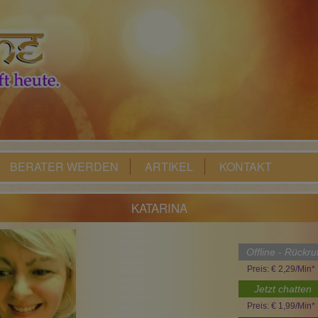
BERATER WERDEN
ARTIKEL
KONTAKT
KATARINA
Offline - Rückru
Preis: € 2,29/Min
*
Jetzt chatten
Preis: € 1,99/Min
*