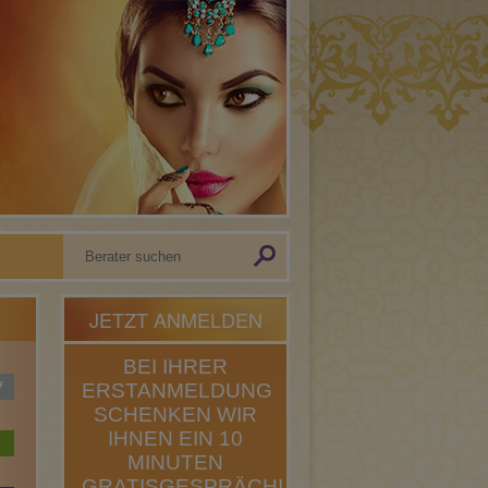
JETZT ANMELDEN
BEI IHRER
f
ERSTANMELDUNG
SCHENKEN WIR
IHNEN EIN 10
MINUTEN
GRATISGESPRÄCH!