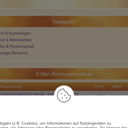
Erdbeertulpe
Etu
Etu
PIN: 256
PIN: 291
PIN: 291
Beratungen: 2629
Beratungen: 11478
Beratungen: 11
Kategorien
ach der Hammer -
Deine Aussagen treffen ein
Du bist einfach die beste
rot & Kartenlegen
Anfang an gesagt,
und das ist toll
 keine Sorgen
ruf & Arbeitsleben
che - fettes
ebe & Partnerschaft
nstige Bereiche
E-Mail-Beratungsangebote
Bezeichnung
Preis
Aktion
KURZE KONKRETE FRAGE - KURZE KONKRETE
5,00 €
Anzeigen
ANTWORT!
KENNENLERNANGEBOT - 3 KURZE FRAGEN, 3
12,00 €
Anzeigen
KURZE ANTWORTEN! ☘️
logien (z.B. Cookies), um Informationen auf Nutzergeräten zu
aten, wie Adressen oder Browserdaten zu verarbeiten. Sie können der
usiv auf den
AstroGroup-Portalen