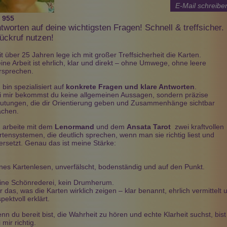
E-Mail schreibe
:
955
tworten auf deine wichtigsten Fragen! Schnell & treffsicher.
Rückruf nutzen!
it über 25 Jahren lege ich mit großer Treffsicherheit die Karten.
Marietta
Darela
Mia
ine Arbeit ist ehrlich, klar und direkt – ohne Umwege, ohne leere
PIN: 880
PIN: 143
PIN: 410
rsprechen.
Beratungen: 148
Beratungen: 173
Beratungen: 0
 bin spezialisiert auf
konkrete Fragen und klare Antworten
.
i mir bekommst du keine allgemeinen Aussagen, sondern präzise
utungen, die dir Orientierung geben und Zusammenhänge sichtbar
dete Astrologin
Ehrlich, transparent, keine
Mit meinen Lenoarmand-
chen.
gerin unterstütze
Märchenstunde
Karten begleite ich dich
fühlsam und
liebevoll und ehrlich auf
h arbeite mit dem
Lenormand
und dem
Ansata Tarot
zwei kraftvollen
len
deinem Weg. Ob
rtensystemen, die deutlich sprechen, wenn man sie richtig liest und
chen! Auch
Herzensfragen, Partnerschaft
inem Tier
ersetzt. Genau das ist meine Stärke:
Beruf, Finanzen oder neue
ch gerne!
Chancen, ich helfe dir
Antworten zu finden.
ines Kartenlesen, unverfälscht, bodenständig und auf den Punkt.
ine Schönrederei, kein Drumherum.
r das, was die Karten wirklich zeigen – klar benannt, ehrlich vermittelt 
pektvoll erklärt.
nn du bereit bist, die Wahrheit zu hören und echte Klarheit suchst, bist
 mir richtig.