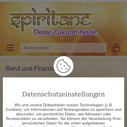
Beruf und Finanzen
Datenschutzeinstellungen
Wir und unsere Drittanbieter nutzen Technologien (z.B.
Cookies), um Informationen auf Nutzergeräten zu speichern und
Die heutige Zeit ist leider durch immensen Erfolgsdruck und
abzurufen, um persönliche Daten, wie Adressen oder
einen hohen Leistungsanspruch geprägt. Es scheint, als wenn
Browserdaten zu verarbeiten. Sie können der Verarbeitung Ihrer
der Mensch nur dann viel wert ist, wenn er auch viel besitzt.
persönlichen Daten für die unten aufgelisteten
Dadurch wird der Mensch gedrillt, möglichst viel zu geben und