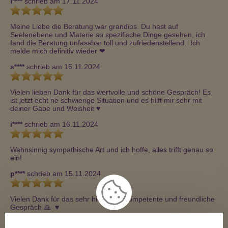
l****
schrieb am 17.11.2024
Meine Liebe die Beratung war grandios. Du hast auf 
Seelenebene und Materie so spezifische Dinge gesehen, ich 
fand die Beratung unfassbar toll und zufriedenstellend.  Ich 
melde mich definitiv wieder ❤ ️
s****
schrieb am 16.11.2024
Vielen lieben Dank für das wertvolle und schöne Gespräch! Es 
ist jetzt echt ne schwierige Situation und es hilft mir sehr mit 
deiner Gabe und Weisheit ♥ ️
i****
schrieb am 16.11.2024
Wahnsinnig sympathische Art und ich hoffe, alles trifft genau so 
ein! 
p****
schrieb am 15.11.2024
Vielen Dank für das sehr hilfreiche, kompetente und freundliche 
Gespräch 🙏  ♥ ️
h****
schrieb am 14.11.2024