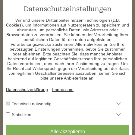
Datenschutzeinstellungen
Danke für das stimmige Zufallgespräch. Melde mich wieder. LG 
Bea 
Wir und unsere Drittanbieter nutzen Technologien (z.B.
Cookies), um Informationen auf Nutzergeräten zu speichern und
s****
schrieb am 12.11.2024
abzurufen, um persönliche Daten, wie Adressen oder
Browserdaten zu verarbeiten. Sie können der Verarbeitung Ihrer
persönlichen Daten für die unten aufgelisteten
Eine tolle Hellsicht und sehr liebevoll. Alles stimmig und wir 
Verarbeitungszwecke zustimmen. Alternativ können Sie Ihre
hören uns gleich wieder. Vielen Dank 
bevorzugten Einstellungen vornehmen, bevor Sie zustimmen
oder ablehnen. Bitte beachten Sie, dass manche Anbieter
i****
schrieb am 11.11.2024
basierend auf legitimen Geschäftsinteressen Ihre persönlichen
Daten verarbeiten, ohne nach Ihrer Zustimmung zu fragen. Um
Ihr Recht auf Widerspruch gegen die Verarbeitung auf der Basis
Danke für das tolle Gespräch
von legitimen Geschäftsinteressen auszuüben, sehen Sie sich
bitte unsere Anbieterliste an.
w****
schrieb am 09.11.2024
Datenschutzerklärung
Impressum
Danke für di empathisch ausführliche und sehr treffsichere 
Zufalls Beratung gerne wieder 
Technisch notwendig
Statistiken
<<
<
1
2
3
4
5
6
7
>
>>
** Exklusiv auf den
AstroGroup-Portalen
Alle akzeptieren