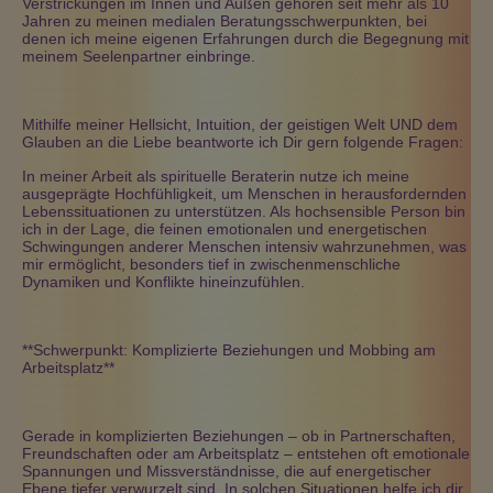
Verstrickungen im Innen und Außen gehören seit mehr als 10
Jahren zu meinen medialen Beratungsschwerpunkten, bei
denen ich meine eigenen Erfahrungen durch die Begegnung mit
meinem Seelenpartner einbringe.
Mithilfe meiner Hellsicht, Intuition, der geistigen Welt UND dem
Glauben an die Liebe beantworte ich Dir gern folgende Fragen:
In meiner Arbeit als spirituelle Beraterin nutze ich meine
ausgeprägte Hochfühligkeit, um Menschen in herausfordernden
Lebenssituationen zu unterstützen. Als hochsensible Person bin
ich in der Lage, die feinen emotionalen und energetischen
Schwingungen anderer Menschen intensiv wahrzunehmen, was
mir ermöglicht, besonders tief in zwischenmenschliche
Dynamiken und Konflikte hineinzufühlen.
**Schwerpunkt: Komplizierte Beziehungen und Mobbing am
Arbeitsplatz**
Gerade in komplizierten Beziehungen – ob in Partnerschaften,
Freundschaften oder am Arbeitsplatz – entstehen oft emotionale
Spannungen und Missverständnisse, die auf energetischer
Ebene tiefer verwurzelt sind. In solchen Situationen helfe ich dir