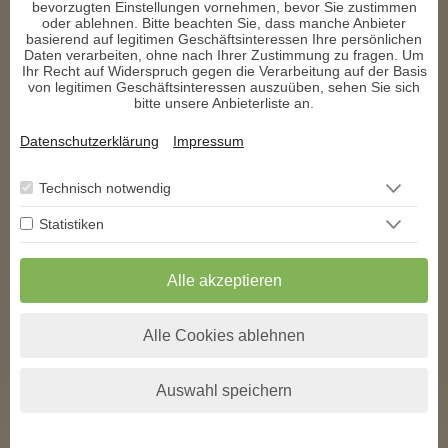
bevorzugten Einstellungen vornehmen, bevor Sie zustimmen
oder ablehnen. Bitte beachten Sie, dass manche Anbieter
Danke dir liebe Annette für deine liebesvolle Beratung
basierend auf legitimen Geschäftsinteressen Ihre persönlichen
Daten verarbeiten, ohne nach Ihrer Zustimmung zu fragen. Um
m****
schrieb am 06.10.2025
Ihr Recht auf Widerspruch gegen die Verarbeitung auf der Basis
von legitimen Geschäftsinteressen auszuüben, sehen Sie sich
bitte unsere Anbieterliste an.
💖 Danke Dir von ganzem Herzen -die Gespräche mit Dir sind 
echt wertvoll-man geht gestärkt und mit Vertrauen daraus 
Datenschutzerklärung
Impressum
hervor ⭐  ⭐  ⭐  ⭐  ⭐ -weil man Dir vertrauen kann 💖 1000 Dank 
Dir für Deine ehrliche Zuwendung ❣ 
Technisch notwendig
Statistiken
1
2
3
4
5
6
>
>>
** Exklusiv auf den
AstroGroup-Portalen
Alle akzeptieren
* Alle angegebenen Preise verstehen sich inkl. der jeweils gültigen Umsatzsteuer
zzgl. folgender Kosten pro Minute bei kostenpflichtigen Telefonberatungen.
Alle Cookies ablehnen
Anrufer aus
Festnetz*
Mobilfunk*
Deutschland
+0,00 EUR
+0,19 EUR
Österreich
+0,00 EUR
+0,20 EUR
Schweiz
+0,00 EUR
+0,20 EUR
Auswahl speichern
Alle anzeigen