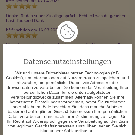
k****
schrieb am 07.04.2022
Danke für das super Zufallsgespräch. Echt toll was du gesehen 
hast. Tausend Dank
b****
schrieb am 16.03.2022
Klare Aussagen, sehr gute Anbindung an die Karten. ✨ ✨  Du 
hast ein paarmal ins Schwarze getroffen und bist auch mega 
sympathisch 💖 💖 
Datenschutzeinstellungen
l****
schrieb am 28.02.2022
Wir und unsere Drittanbieter nutzen Technologien (z.B.
Cookies), um Informationen auf Nutzergeräten zu speichern und
Vielen Dank für das tolle Gespräch ❤ ❤ ❤ 
abzurufen, um persönliche Daten, wie Adressen oder
Browserdaten zu verarbeiten. Sie können der Verarbeitung Ihrer
s****
schrieb am 28.02.2022
persönlichen Daten für die unten aufgelisteten
Verarbeitungszwecke zustimmen. Alternativ können Sie Ihre
bevorzugten Einstellungen vornehmen, bevor Sie zustimmen
Wieder alles auf den Punkt gebracht 😇 🙏 ☀ ️Danke 🙏  
oder ablehnen. Bitte beachten Sie, dass manche Anbieter
basierend auf legitimen Geschäftsinteressen Ihre persönlichen
t****
schrieb am 21.02.2022
Daten verarbeiten, ohne nach Ihrer Zustimmung zu fragen. Um
Ihr Recht auf Widerspruch gegen die Verarbeitung auf der Basis
von legitimen Geschäftsinteressen auszuüben, sehen Sie sich
Tolles Gespräch...ich danke die..gerne wieder 
bitte unsere Anbieterliste an.