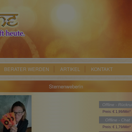
BERATER WERDEN
ARTIKEL
KONTAKT
Sternenweberin
Offline - Rückru
Preis: € 1,99/Min
*
Offline - Chat
Preis: € 1,79/Min
*