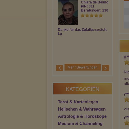
Chiara de Belmo…
PIN: 011
Beratungen: 130
Danke für das Zufallgespräch.
Danke von g
Lg
d**
Mehr Bewertungen
Nic
me
all
KATEGORIEN
r**
Tarot & Kartenlegen
vi
Hellsehen & Wahrsagen
Astrologie & Horoskope
r**
Medium & Channeling