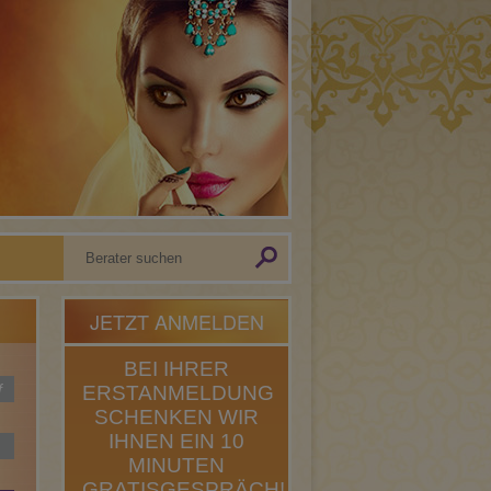
JETZT ANMELDEN
BEI IHRER
f
ERSTANMELDUNG
SCHENKEN WIR
IHNEN EIN 10
MINUTEN
GRATISGESPRÄCH!