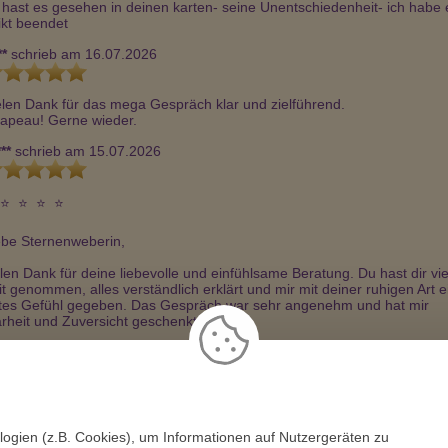
 hast es gesehen in deinen karten- seine Unentschiedenheit- ich habe e
rikt beendet
**
schrieb am 16.07.2026
elen Dank für das mega Gespräch klar und zielführend. 

apeau! Gerne wieder.
**
schrieb am 15.07.2026
⭐  ⭐  ⭐  ⭐ 

ebe Sternenweberin,

elen Dank für deine liebevolle und einfühlsame Beratung. Du hast dir viel
it genommen, alles verständlich erklärt und mir mit deiner ruhigen Art ei
tes Gefühl gegeben. Das Gespräch war sehr angenehm und hat mir 
arheit und Zuversicht geschenkt.

h kann dich von Herzen weiterempfehlen und freue mich schon auf das 
chste Gespräch. Vielen Dank für deine Zeit und deine wertvolle 
terstützung!
logien (z.B. Cookies), um Informationen auf Nutzergeräten zu