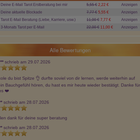
Soreia
Etu
Etu
Deine E-Mail Tarot Erstberatung bei mir
5,55 €
2,22 €
Anzeigen
PIN: 380
PIN: 291
PIN: 291
Beratungen: 4537
Beratungen: 11473
Beratungen: 11
Deine aktuelle Blockade
7,77 €
5,55 €
Anzeigen
Tarot E-Mail Beratung (Liebe, Karriere, usw.)
11,00 €
7,77 €
Anzeigen
3-Monats Tarot per E-Mail
22,00 €
11,00 €
Anzeigen
anzen Herzen
Du bist ein Goldschatz - immer
Deine Aussagen treffen ein
lieb und treffsicher.
Alle Bewertungen
**
schrieb am 29.07.2026
ole du bist Spitze 👌 durfte soviel von dir lernen, werde weiterhin auf 
in Bauchgefühl hören, du hast es mir heute wieder bestätigt. Danke für
es ❤️
**
schrieb am 28.07.2026
elen dank für deine super beratung
**
schrieb am 28.07.2026