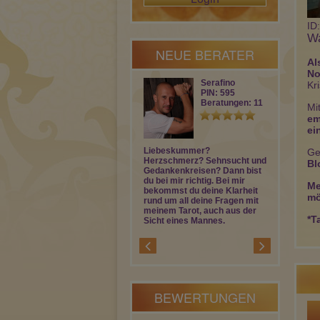
ID
Wa
NEUE BERATER
Al
No
Serafino
Kr
PIN: 595
Beratungen: 11
Mi
em
ei
Liebeskummer?
Flaminia De
Ge
Herzschmerz? Sehnsucht und
Klarheit. Ich
Bl
Gedankenkreisen? Dann bist
Herz bewegt,
du bei mir richtig. Bei mir
Beschönigu
Me
bekommst du deine Klarheit
finden wir m
mö
rund um all deine Fragen mit
Deine Antwor
meinem Tarot, auch aus der
auf unser G
*T
Sicht eines Mannes.
BEWERTUNGEN