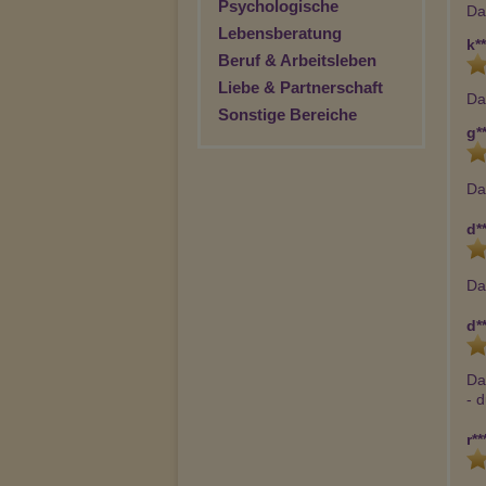
Psychologische
Da
Lebensberatung
k**
Beruf & Arbeitsleben
Liebe & Partnerschaft
Da
Sonstige Bereiche
g**
Da
d**
Da
d**
Da
- d
r**