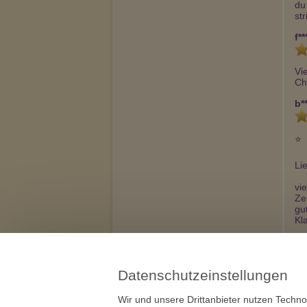
du
st
f**
Vi
Ch
b**
⭐  
Li
vi
Ze
gu
Kl
Ic
nä
Un
Datenschutzeinstellungen
Wir und unsere Drittanbieter nutzen Techno