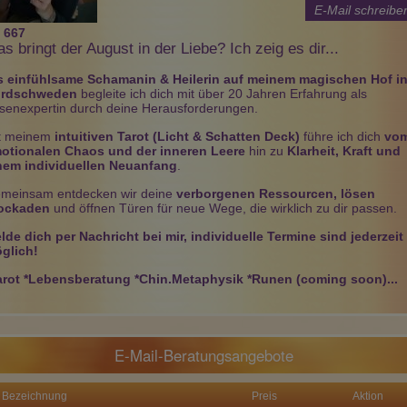
E-Mail schreibe
:
667
s bringt der August in der Liebe? Ich zeig es dir...
s einfühlsame Schamanin & Heilerin auf meinem magischen Hof i
rdschweden
begleite ich dich mit über 20 Jahren Erfahrung als
Flaminia
Marietta
Mia
isenexpertin durch deine Herausforderungen.
PIN: 037
PIN: 880
PIN: 410
Beratungen: 62
Beratungen: 148
Beratungen: 0
t meinem
intuitiven Tarot (Licht & Schatten Deck)
führe ich dich
vo
otionalen Chaos und der inneren Leere
hin zu
Klarheit, Kraft und
nem individuellen Neuanfang
.
in Raum für
Als ausgebildete Astrologin
Mit meinen Lenoarmand-
meinsam entdecken wir deine
verborgenen Ressourcen, lösen
 höre zu, was Dein
und Kartenlegerin unterstütze
Karten begleite ich dich
ockaden
und öffnen Türen für neue Wege, die wirklich zu dir passen.
 ehrlich und ohne
ich Dich einfühlsam und
liebevoll und ehrlich auf
ngen. Gemeinsam
konkret in allen
deinem Weg. Ob
lde dich per Nachricht bei mir, individuelle Termine sind jederzeit
it den Karten
Lebensbereichen! Auch
Herzensfragen, Partnerschaft
glich!
t. Ich freue mich
Fragen zu deinem Tier
Beruf, Finanzen oder neue
espräch.
beantworte ich gerne!
Chancen, ich helfe dir
arot *Lebensberatung *Chin.Metaphysik *Runen (coming soon)...
Antworten zu finden.
E-Mail-Beratungsangebote
Bezeichnung
Preis
Aktion