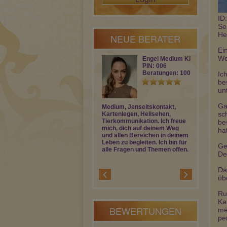
ID
Se
He
NEUE BERATER
Ei
We
Engel Medium Ki…
PIN: 006
Beratungen: 100
Ic
be
un
Ga
Medium, Jenseitskontakt,
Ganzheitlic
sc
Kartenlegen, Hellsehen,
mit langjähr
Tierkommunikation. Ich freue
Unterstützu
be
mich, dich auf deinem Weg
Täglich ab c
ha
und allen Bereichen in deinem
erreichbar. 
Leben zu begleiten. Ich bin für
schöne Gesp
Ge
alle Fragen und Themen offen.
De
Da
üb
Ru
Ka
BEWERTUNGEN
me
pe