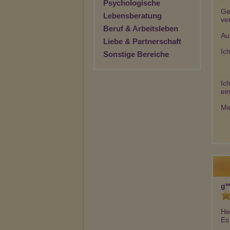
Psychologische
Ge
Lebensberatung
ve
Beruf & Arbeitsleben
Au
Liebe & Partnerschaft
Ic
Sonstige Bereiche
Ic
ei
Me
g**
He
Es