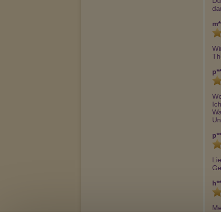
Du
da
m*
Wi
Th
p**
Wo
Ich
Wa
Un
p**
Li
Ge
h**
Me
wi