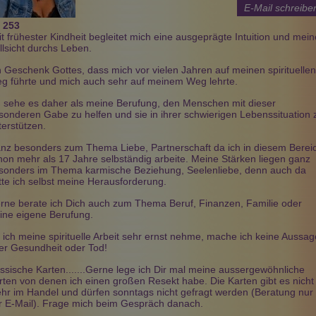
E-Mail schreibe
:
253
it frühester Kindheit begleitet mich eine ausgeprägte Intuition und mein
llsicht durchs Leben.
n Geschenk Gottes, dass mich vor vielen Jahren auf meinen spirituellen
g führte und mich auch sehr auf meinem Weg lehrte.
Celias
Esperanza
Flora
PIN: 652
PIN: 192
PIN: 589
Beratungen: 64
Beratungen: 9
Beratungen: 10
h sehe es daher als meine Berufung, den Menschen mit dieser
sonderen Gabe zu helfen und sie in ihrer schwierigen Lebenssituation 
terstützen.
nz besonders zum Thema Liebe, Partnerschaft da ich in diesem Berei
he Lebensberatung
Schau deinem(er) Liebsten in
Mit meiner hellfühligen
hon mehr als 17 Jahre selbständig arbeite. Meine Stärken liegen ganz
iger Erfahrung mit
den Karten! Liebevolles und
Wahrnehmung helfe ich dir,
ng meiner Karten
treffsicheres Kartenlegen mit
Klarheit in schwierigen
sonders im Thema karmische Beziehung, Seelenliebe, denn auch da
a. 16 Uhr
Zeitangaben! AMOR VINCIT
Lebenssituationen zu finden.
tte ich selbst meine Herausforderung.
Ich freue mich auf
OMNIA ET NOS CEDAMUS
Ich erkenne Energien,
räche !
AMORI!
karmische Zusammenhänge
rne berate ich Dich auch zum Thema Beruf, Finanzen, Familie oder
und begleite dich achtsam auf
ine eigene Berufung.
deinem Weg.
 ich meine spirituelle Arbeit sehr ernst nehme, mache ich keine Aussa
er Gesundheit oder Tod!
ssische Karten.......Gerne lege ich Dir mal meine aussergewöhnliche
rten von denen ich einen großen Resekt habe. Die Karten gibt es nicht
hr im Handel und dürfen sonntags nicht gefragt werden (Beratung nur
r E-Mail). Frage mich beim Gespräch danach.