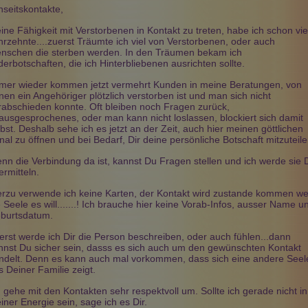
Etu
Belana
Conny
nseitskontakte,
PIN: 291
PIN: 126
PIN: 761
Beratungen: 11475
Beratungen: 2395
Beratungen: 61
ine Fähigkeit mit Verstorbenen in Kontakt zu treten, habe ich schon vie
hrzehnte....zuerst Träumte ich viel von Verstorbenen, oder auch
nschen die sterben werden. In den Träumen bekam ich
lderbotschaften, die ich Hinterbliebenen ausrichten sollte.
undervolle
Danke für das stimmige
Ohne Vorinformation sieht
nke dir
Gespräch wie immer. Bin
Conny im Rundumblick
mer wieder kommen jetzt vermehrt Kunden in meine Beratungen, von
gespannt was kommt. LG Bea
wichtige Stationen bis in die
nen ein Angehöriger plötzlich verstorben ist und man sich nicht
weitere Zukunft (bis zu drei
rabschieden konnte. Oft bleiben noch Fragen zurück,
Jahren), erkennt das
ausgesprochenes, oder man kann nicht loslassen, blockiert sich damit
Hauptthema und sagt einem
lbst. Deshalb sehe ich es jetzt an der Zeit, auch hier meinen göttlichen
alles, was man sonst noch
wissen muss, geht ggf. auch
nal zu öffnen und bei Bedarf, Dir deine persönliche Botschaft mitzuteile
auf konkrete Fragen näher ein
Alles ohne Schnickschnack
nn die Verbindung da ist, kannst Du Fragen stellen und ich werde sie D
und Wischiwaschi – immer
ermitteln.
wieder super Beratungen von
einzigartiger Klarheit. Absolut
erzu verwende ich keine Karten, der Kontakt wird zustande kommen w
empfehlenswert!
e Seele es will.......! Ich brauche hier keine Vorab-Infos, ausser Name u
burtsdatum.
erst werde ich Dir die Person beschreiben, oder auch fühlen...dann
nnst Du sicher sein, dasss es sich auch um den gewünschten Kontakt
ndelt. Denn es kann auch mal vorkommen, dass sich eine andere Seel
s Deiner Familie zeigt.
h gehe mit den Kontakten sehr respektvoll um. Sollte ich gerade nicht in
iner Energie sein, sage ich es Dir.