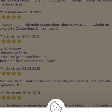
 bist einfach irre Kompetent und darauf kann ich mich immer verlassen,
nke liebe Sina
***
schrieb am 25.10.2025
r haben lange nicht mehr gesprochen, aber du warst sofort wieder im 
ema drin! Danke Sina, ich vertraue dir
**
schrieb am 29.07.2025
w Wow Wow 

 bin echt gefläsht..

s für eine grandiose Beratung!

beschreibliche phänomenale Gabe!
**
schrieb am 03.06.2025
ebe Sina, vielen Dank für das sehr hilfreiche, kompetente und herzliche 
spräch🙏  ❤ ️
**
schrieb am 26.10.2024
ga Beratung wie immer liebe SINA, du bist und bleibst für mich einfach 
rklich die, die am meisten sieht und wirklich einem zur Seite steht! [phon