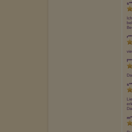
s**
Ic
be
Be
r**
vi
f**
Da
s**
Li
erk
Da
m*