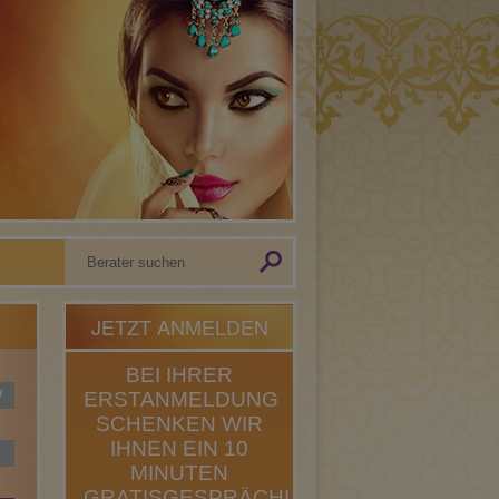
JETZT ANMELDEN
BEI IHRER
f
ERSTANMELDUNG
SCHENKEN WIR
IHNEN EIN 10
MINUTEN
GRATISGESPRÄCH!