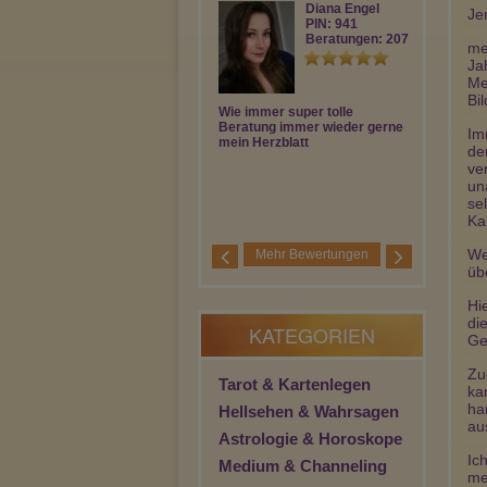
Diana Engel
Je
PIN: 941
Beratungen: 2076
me
Ja
Me
Bi
Wie immer super tolle
Wie immer w
Beratung immer wieder gerne
Beratung da
Im
mein Herzblatt
de
ve
un
se
Ka
We
Mehr Bewertungen
üb
Hi
di
KATEGORIEN
Ge
Zu
Tarot & Kartenlegen
ka
ha
Hellsehen & Wahrsagen
au
Astrologie & Horoskope
Ic
Medium & Channeling
me