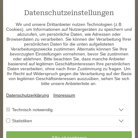
p****
schrieb am 03.07.2026
Datenschutzeinstellungen
Liebe Carmen, das war wieder einmal ein sehr hilfreiches, 
kompetentes und herzliches Gespräch. Vielen Dank dafür 🙏   ❤ 
Wir und unsere Drittanbieter nutzen Technologien (z.B.
Cookies), um Informationen auf Nutzergeräten zu speichern und
p****
schrieb am 26.06.2026
abzurufen, um persönliche Daten, wie Adressen oder
Browserdaten zu verarbeiten. Sie können der Verarbeitung Ihrer
persönlichen Daten für die unten aufgelisteten
Vielen Dank liebe Carmen 🙏   Das war wieder ein 
Verarbeitungszwecke zustimmen. Alternativ können Sie Ihre
Spitzengespräche voller hilfreicher Informationen ❤ 
bevorzugten Einstellungen vornehmen, bevor Sie zustimmen
oder ablehnen. Bitte beachten Sie, dass manche Anbieter
r****
schrieb am 16.06.2026
basierend auf legitimen Geschäftsinteressen Ihre persönlichen
Daten verarbeiten, ohne nach Ihrer Zustimmung zu fragen. Um
Ihr Recht auf Widerspruch gegen die Verarbeitung auf der Basis
vielen dank für die super beratung
von legitimen Geschäftsinteressen auszuüben, sehen Sie sich
bitte unsere Anbieterliste an.
p****
schrieb am 15.06.2026
Datenschutzerklärung
Impressum
Liebe Carmen, vielen Dank für Deine optimistische, herzliche 
und vor allem kompetente Beratung.🙏  ❤  Du bist ein Engel 👼 
Technisch notwendig
Statistiken
1
2
3
4
5
6
>
>>
** Exklusiv auf den
AstroGroup-Portalen