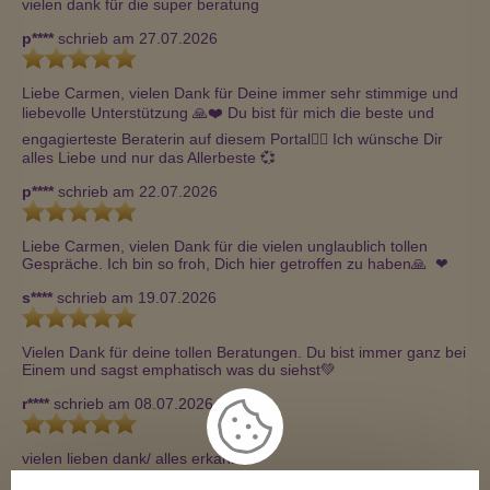
vielen dank für die super beratung
p****
schrieb am 27.07.2026
Liebe Carmen, vielen Dank für Deine immer sehr stimmige und 
liebevolle Unterstützung 🙏❤️ Du bist für mich die beste und 
engagierteste Beraterin auf diesem Portal🧚‍♀️ Ich wünsche Dir 
alles Liebe und nur das Allerbeste 💞
p****
schrieb am 22.07.2026
Liebe Carmen, vielen Dank für die vielen unglaublich tollen 
Gespräche. Ich bin so froh, Dich hier getroffen zu haben🙏  ❤
s****
schrieb am 19.07.2026
Vielen Dank für deine tollen Beratungen. Du bist immer ganz bei 
Einem und sagst emphatisch was du siehst💚
r****
schrieb am 08.07.2026
vielen lieben dank/ alles erkannt