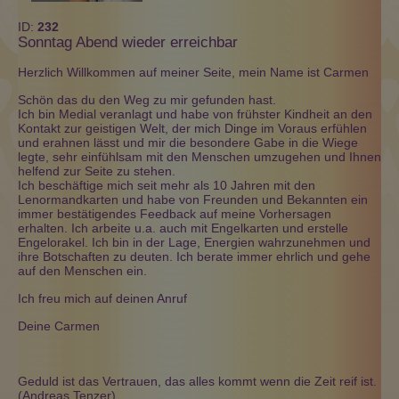
ID:
232
Sonntag Abend wieder erreichbar
Herzlich Willkommen auf meiner Seite, mein Name ist Carmen
Schön das du den Weg zu mir gefunden hast.
Ich bin Medial veranlagt und habe von frühster Kindheit an den
Kontakt zur geistigen Welt, der mich Dinge im Voraus erfühlen
und erahnen lässt und mir die besondere Gabe in die Wiege
legte, sehr einfühlsam mit den Menschen umzugehen und Ihnen
helfend zur Seite zu stehen.
Ich beschäftige mich seit mehr als 10 Jahren mit den
Lenormandkarten und habe von Freunden und Bekannten ein
immer bestätigendes Feedback auf meine Vorhersagen
erhalten. Ich arbeite u.a. auch mit Engelkarten und erstelle
Engelorakel. Ich bin in der Lage, Energien wahrzunehmen und
ihre Botschaften zu deuten. Ich berate immer ehrlich und gehe
auf den Menschen ein.
Ich freu mich auf deinen Anruf
Deine Carmen
Geduld ist das Vertrauen, das alles kommt wenn die Zeit reif ist.
(Andreas Tenzer)