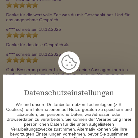
Danke für die wert volle Zeit was du mir Geschenkt hat. Und für 
das angenehme Gespräch
e****
schrieb am 18.12.2025
Danke für das tolle Gespräch 🙏 
s****
schrieb am 08.12.2025
Gute Besserung meiner Liebe *** Auf deine Aussagen kann ich 
mich immer verlassen. Du hattest mir zu einer Sache geraten, 
damit ich mehr Klarheit habe, BINGO. Danke für deine tolle und 
authentische Begleitung ***
Datenschutzeinstellungen
e****
schrieb am 16.11.2025
Wir und unsere Drittanbieter nutzen Technologien (z.B.
Liebe Lea

Cookies), um Informationen auf Nutzergeräten zu speichern und
Herzlichen Dsnk für deine tolle,sehr hilfreiche Beratung!Du hast 
abzurufen, um persönliche Daten, wie Adressen oder
mir sehr geholfen und ich bin jetzt sehr zuversichtlich.

Browserdaten zu verarbeiten. Sie können der Verarbeitung Ihrer
Alles Liebe dir!
persönlichen Daten für die unten aufgelisteten
Verarbeitungszwecke zustimmen. Alternativ können Sie Ihre
s****
schrieb am 07.11.2025
bevorzugten Einstellungen vornehmen, bevor Sie zustimmen