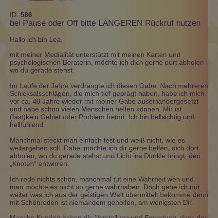
ID:
586
bei Pause oder Off bitte LÄNGEREN Rückruf nutzen
Hallo ich bin Lea,
mit meiner Medialität unterstützt mit meinen Karten und
psychologischen Beraterin, möchte ich dich gerne dort abholen
wo du gerade stehst.
Im Laufe der Jahre verdrängte ich diesen Gabe. Nach mehreren
Schicksalsschlägen, die mich tief geprägt haben, habe ich mich
vor ca. 40 Jahre wieder mit meiner Gabe auseinandergesetzt
und habe schon vielen Menschen helfen können. Mir ist
(fast)kein Gebiet oder Problem fremd. Ich bin hellsichtig und
hellfühlend.
Manchmal steckt man einfach fest und weiß nicht, wie es
weitergehen soll. Dabei möchte ich dir gerne helfen, dich dort
abholen, wo du gerade stehst und Licht ins Dunkle bringt, den
„Knoten“ entwirren.
Ich rede nichts schön, manchmal tut eine Wahrheit weh und
man möchte es nicht so gerne wahrhaben. Doch gebe ich nur
weiter was ich aus der geistigen Welt übermittelt bekomme denn
mit Schönreden ist niemandem geholfen, am wenigsten Dir.
Manche Kunden haben die Vorstellung und Erwartung, dass der