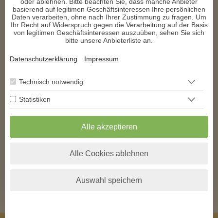
oder ablehnen. Bitte beachten Sie, dass manche Anbieter
basierend auf legitimen Geschäftsinteressen Ihre persönlichen
Daten verarbeiten, ohne nach Ihrer Zustimmung zu fragen. Um
Dankeschön Lea, ein sehr sehr gutes und wertvolles Gespräch
Ihr Recht auf Widerspruch gegen die Verarbeitung auf der Basis
b****
von legitimen Geschäftsinteressen auszuüben, sehen Sie sich
schrieb am 22.10.2025
bitte unsere Anbieterliste an.
Ein ganz tolles Gespräch, wurde dort abgeholt wo ich stand. 
Datenschutzerklärung
Impressum
Gerne wieder
Technisch notwendig
1
2
3
4
5
6
7
8
9
10
11
Statistiken
12
13
14
15
16
17
18
>
>>
** Exklusiv auf den
AstroGroup-Portalen
Alle akzeptieren
* Alle angegebenen Preise verstehen sich inkl. der jeweils gültigen Umsatzsteuer
zzgl. folgender Kosten pro Minute bei kostenpflichtigen Telefonberatungen.
Alle Cookies ablehnen
Anrufer aus
Festnetz*
Mobilfunk*
Deutschland
+0,00 EUR
+0,19 EUR
Österreich
+0,00 EUR
+0,20 EUR
Schweiz
+0,00 EUR
+0,20 EUR
Auswahl speichern
Alle anzeigen