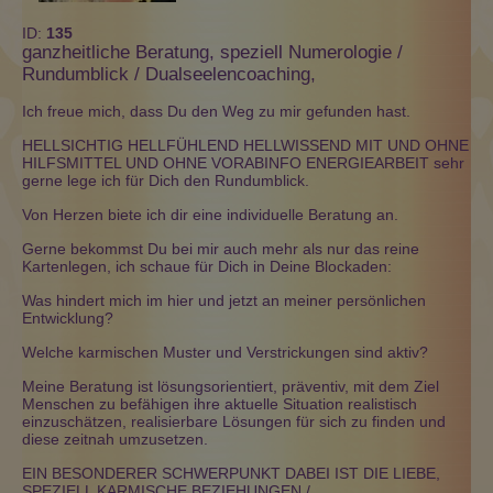
ID:
135
ganzheitliche Beratung, speziell Numerologie /
Rundumblick / Dualseelencoaching,
Ich freue mich, dass Du den Weg zu mir gefunden hast.
HELLSICHTIG HELLFÜHLEND HELLWISSEND MIT UND OHNE
HILFSMITTEL UND OHNE VORABINFO ENERGIEARBEIT sehr
gerne lege ich für Dich den Rundumblick.
Von Herzen biete ich dir eine individuelle Beratung an.
Gerne bekommst Du bei mir auch mehr als nur das reine
Kartenlegen, ich schaue für Dich in Deine Blockaden:
Was hindert mich im hier und jetzt an meiner persönlichen
Entwicklung?
Welche karmischen Muster und Verstrickungen sind aktiv?
Meine Beratung ist lösungsorientiert, präventiv, mit dem Ziel
Menschen zu befähigen ihre aktuelle Situation realistisch
einzuschätzen, realisierbare Lösungen für sich zu finden und
diese zeitnah umzusetzen.
EIN BESONDERER SCHWERPUNKT DABEI IST DIE LIEBE,
SPEZIELL KARMISCHE BEZIEHUNGEN /