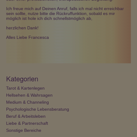
Ich freue mich auf Deinen Anruf, falls ich mal nicht erreichbar
sein sollte, nutze bitte die Rückruffunktion, sobald es mir
möglich ist hole ich dich schnellstmöglich ab,
herzlichen Dank!
Alles Liebe Francesca
Kategorien
Tarot & Kartenlegen
Hellsehen & Wahrsagen
Medium & Channeling
Psychologische Lebensberatung
Beruf & Arbeitsleben
Liebe & Partnerschaft
Sonstige Bereiche