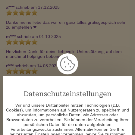
a****
schrieb am 17.12.2025
Danke meine liebe das war ein ganz tolles gratisgespräch sehr 
zu empfehlen ❤ ️
m****
schrieb am 01.10.2025
Herzlichen Dank, für deine liebevolle Unterstützung, auf dem 
manchmal holprigen Lebensweg 🙏 
r****
schrieb am 14.08.2025
vielen dank für die super beratung 
d****
schrieb am 28.04.2025
Datenschutzeinstellungen
Vielen lieben Dank ❤ ️😘 
Wir und unsere Drittanbieter nutzen Technologien (z.B.
Cookies), um Informationen auf Nutzergeräten zu speichern und
d****
schrieb am 08.03.2025
abzurufen, um persönliche Daten, wie Adressen oder
Browserdaten zu verarbeiten. Sie können der Verarbeitung Ihrer
persönlichen Daten für die unten aufgelisteten
Verarbeitungszwecke zustimmen. Alternativ können Sie Ihre
Soviel Infos, tolles Zufallsgespräch, Dankeschön
bevorzugten Einstellungen vornehmen, bevor Sie zustimmen