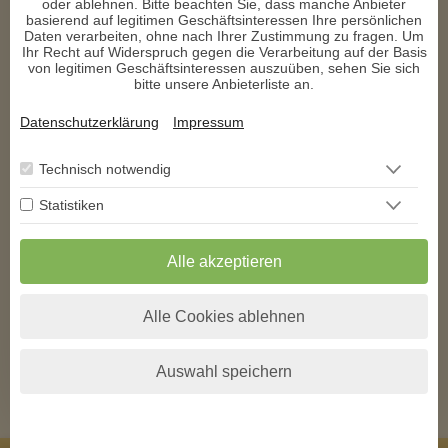
oder ablehnen. Bitte beachten Sie, dass manche Anbieter
basierend auf legitimen Geschäftsinteressen Ihre persönlichen
Daten verarbeiten, ohne nach Ihrer Zustimmung zu fragen. Um
Vielen Dank sehr viele eingetroffen!
Ihr Recht auf Widerspruch gegen die Verarbeitung auf der Basis
t****
von legitimen Geschäftsinteressen auszuüben, sehen Sie sich
schrieb am 20.07.2025
bitte unsere Anbieterliste an.
Vielen Dank für Deine Unterstützung in meinem Prozess, wie 
Datenschutzerklärung
Impressum
immer klar und mega gut 
Technisch notwendig
1
2
3
4
5
6
7
8
9
10
11
Statistiken
12
13
14
15
16
>
>>
** Exklusiv auf den
AstroGroup-Portalen
Alle akzeptieren
* Alle angegebenen Preise verstehen sich inkl. der jeweils gültigen Umsatzsteuer
zzgl. folgender Kosten pro Minute bei kostenpflichtigen Telefonberatungen.
Alle Cookies ablehnen
Anrufer aus
Festnetz*
Mobilfunk*
Deutschland
+0,00 EUR
+0,19 EUR
Österreich
+0,00 EUR
+0,20 EUR
Schweiz
+0,00 EUR
+0,20 EUR
Auswahl speichern
Alle anzeigen