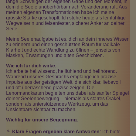
lange Schweigen der eigenen Gabe und den Moment, in
dem die Seele unüberhörbar nach Veränderung ruft. Aus
meinen eigenen Transformationen habe ich meine
grösste Stärke geschöpft: Ich stehe heute als feinfühlige
Wegweiserin und felsenfester, sicherer Anker an deiner
Seite.
Meine Seelenaufgabe ist es, dich an dein inneres Wissen
zu erinnern und einen geschützten Raum für radikale
Klarheit und echte Wandlung zu öffnen – jenseits von
Masken, Erwartungen und alten Geschichten.
Wie ich für dich wirke:
Ich arbeite hellwissend, hellfühlend und hellhörend.
Während unseres Gesprächs empfange ich präzise
Impulse aus der geistigen Welt, die sich klar, liebevoll
und oft überraschend präzise zeigen. Die
Lenormandkarten begleiten uns dabei als sanfter Spiegel
deiner Seelenbewegung – niemals als starres Orakel,
sondern als unterstützendes Werkzeug, um das
Unsichtbare sichtbar zu machen.
Wichtig für unsere Begegnung:
🎯
Klare Fragen ergeben klare Antworten:
Ich biete