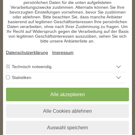
persönlichen Daten für die unten aufgelisteten
a****
schrieb am 03.12.2025
Verarbeitungszwecke zustimmen. Alternativ können Sie Ihre
bevorzugten Einstellungen vornehmen, bevor Sie zustimmen
oder ablehnen. Bitte beachten Sie, dass manche Anbieter
Du hast die Personen und die Situation ohne viel Vorab-Infos 
basierend auf legitimen Geschäftsinteressen Ihre persönlichen
sehr gut beschrieben. Jetzt heißt es Geduld. Danke für das 
Daten verarbeiten, ohne nach Ihrer Zustimmung zu fragen. Um
schöne Gespräch
Ihr Recht auf Widerspruch gegen die Verarbeitung auf der Basis
von legitimen Geschäftsinteressen auszuüben, sehen Sie sich
m****
schrieb am 01.12.2025
bitte unsere Anbieterliste an.
Datenschutzerklärung
Impressum
💖 Liebe Birgit 1000 Dank an Dich für das aufbauende sehr gute 
Gespräch mit Dir-sehr herzlich und hilfreich 🌟  🌟  🌟  🌟  🌟 
Danke Dir von ganzem Herzen für alles !
Technisch notwendig
Statistiken
1
2
3
4
5
6
7
>
>>
** Exklusiv auf den
AstroGroup-Portalen
Alle akzeptieren
* Alle angegebenen Preise verstehen sich inkl. der jeweils gültigen Umsatzsteuer
zzgl. folgender Kosten pro Minute bei kostenpflichtigen Telefonberatungen.
Alle Cookies ablehnen
Anrufer aus
Festnetz*
Mobilfunk*
Deutschland
+0,00 EUR
+0,19 EUR
Österreich
+0,00 EUR
+0,20 EUR
Schweiz
+0,00 EUR
+0,20 EUR
Auswahl speichern
Alle anzeigen