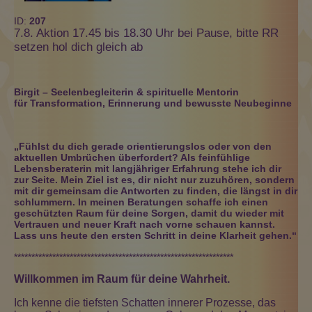
ID:
207
7.8. Aktion 17.45 bis 18.30 Uhr bei Pause, bitte RR
setzen hol dich gleich ab
Birgit – Seelenbegleiterin & spirituelle Mentorin
für Transformation, Erinnerung und bewusste Neubeginne
„Fühlst du dich gerade orientierungslos oder von den
aktuellen Umbrüchen überfordert? Als feinfühlige
Lebensberaterin mit langjähriger Erfahrung stehe ich dir
zur Seite. Mein Ziel ist es, dir nicht nur zuzuhören, sondern
mit dir gemeinsam die Antworten zu finden, die längst in dir
schlummern. In meinen Beratungen schaffe ich einen
geschützten Raum für deine Sorgen, damit du wieder mit
Vertrauen und neuer Kraft nach vorne schauen kannst.
Lass uns heute den ersten Schritt in deine Klarheit gehen.“
***************************************************************
Willkommen im Raum für deine Wahrheit.
Ich kenne die tiefsten Schatten innerer Prozesse, das