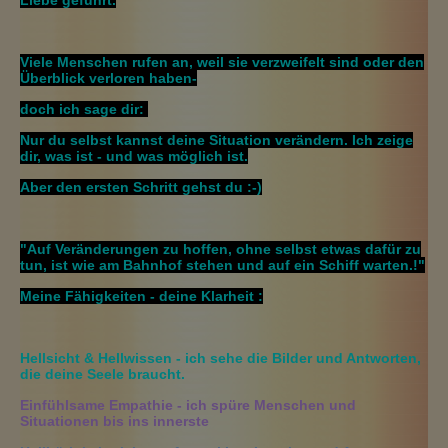
Liebe geführt.
Viele Menschen rufen an, weil sie verzweifelt sind oder den
Überblick verloren haben-
doch ich sage dir:
Nur du selbst kannst deine Situation verändern. Ich zeige
dir, was ist - und was möglich ist.
Aber den ersten Schritt gehst du :-)
"Auf Veränderungen zu hoffen, ohne selbst etwas dafür zu
tun, ist wie am Bahnhof stehen und auf ein Schiff warten.!"
Meine Fähigkeiten - deine Klarheit :
Hellsicht & Hellwissen
- ich sehe die Bilder und Antworten,
die deine Seele braucht.
Einfühlsame Empathie
- ich spüre Menschen und
Situationen bis ins innerste