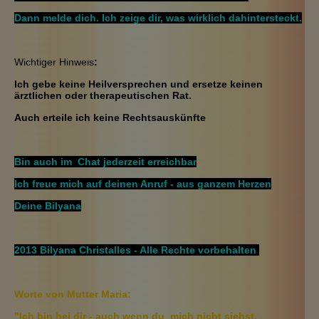
Dann melde dich. Ich zeige dir, was wirklich dahintersteckt.
Wichtiger Hinweis
:
Ich gebe keine Heilversprechen und ersetze keinen
ärztlichen oder therapeutischen Rat.
Auch erteile ich keine Rechtsauskünfte
Bin auch im Chat jederzeit erreichbar
Ich freue mich auf deinen Anruf - aus ganzem Herzen
Deine Bilyana
2013 Bilyana Christalles - Alle Rechte vorbehalten
Worte von Mutter Maria:
"Ich bin bei dir - auch wenn du mich nicht siehst.