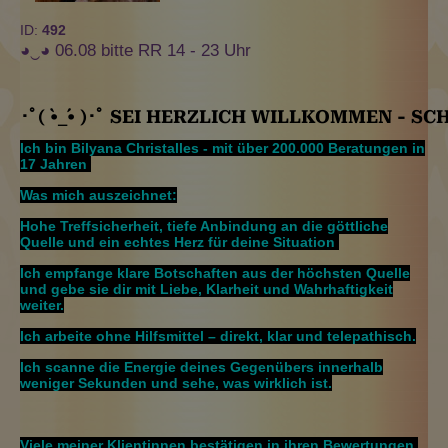
ID:
492
◕‿◕ 06.08 bitte RR 14 - 23 Uhr
･ﾟ️( •̀_•́ )️･ﾟ
SEI HERZLICH WILLKOMMEN - SCHÖ
Ich bin Bilyana Christalles - mit über 200.000 Beratungen in
17 Jahren
Was mich auszeichnet:
Hohe Treffsicherheit, tiefe Anbindung an die göttliche
Quelle und ein echtes Herz für deine Situation
Ich empfange klare Botschaften aus der höchsten Quelle
und gebe sie dir mit Liebe, Klarheit und Wahrhaftigkeit
weiter.
Ich arbeite ohne Hilfsmittel – direkt, klar und telepathisch.
Ich scanne die Energie deines Gegenübers innerhalb
weniger Sekunden und sehe, was wirklich ist.
Viele meiner Klientinnen bestätigen in ihren Bewertungen,