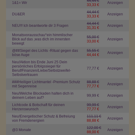
44,44 €
1&1= Wir
Anzeigen
33,33 €
44,44 €
DU&ER
Anzeigen
33,33 €
44,44 €
NEU!!! Ich beantworte dir 3 Fragen
Anzeigen
31,31 €
Monatsvorausschau*ein himmlischer
55,00 €
Blick auf das ,was dich im innersten
Anzeigen
33,00 €
bewegt
@##Siegel des Lichts -Ritual gegen das
55,55 €
Anzeigen
böse Auge
44,44 €
Neu!Aktion bis Ende Juni 25 Dein
persönliches Erfolgssiegel für
77,77 €
Anzeigen
Beruf/Finanzen/Liebe/Selbstzweifel-
Selbstvertrauen
###Heiliger Lichtmantel -Premium Schutz
88,88 €
Anzeigen
mit Segenreise
77,77 €
Neu!Welche Blockaden halten dich in
99,99 €
Anzeigen
deinem Leben auf?
Lichtcode & Botschaft für deinen
99,99 €
Anzeigen
Herzenswunsch
77,77 €
Neu!Energetischer Schutz & Befreiung
111,11 €
Anzeigen
von Fremdenergien
88,88 €
122,00 €
@3 Monate
Anzeigen
88,00 €