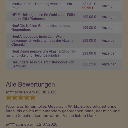
Intuitive E-Mail Beratung wähle aus ein
131,31 €
Anzeigen
Paket
99,99 €
NEU!!!Heilungsreise für Wohlstand, Fülle
199,00 €
Anzeigen
und erfüllte Partnerschaft
Neu! Die tiefsten Geheimnisse deines
199,00 €
Anzeigen
Gegenübers
Neu! Angebot bis Ende Juni-Wie
bekomme ich Antworten aus der Akasha -
199,00 €
Anzeigen
Chronik?
Neu! Deine persönliche Akasha-Chronik-
199,00 €
Anzeigen
Einblicke und Heilungsimpulse
Heilungsreise in die Tropfsteinhöhle von
222,22 €
Anzeigen
Lemurien
Alle Bewertungen
s****
schrieb am 06.08.2026
Wow, was für ein tolles Gespräch. Wirklich alles erkannt ohne 
Infos. Als ob ich mit jemandem gesprochen hätte, der mich und 
meine Situation kennen würde. Vielen lieben Dank
w****
schrieb am 12.07.2026