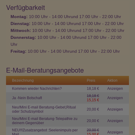
Verfügbarkeit
Montag:
10:00
Uhr
- 14:00
Uhr
und
17:00
Uhr
- 22:00
Uhr
Dienstag:
10:00
Uhr
- 14:00
Uhr
und
17:00
Uhr
- 22:00
Uhr
Mittwoch:
10:00
Uhr
- 14:00
Uhr
und
17:00
Uhr
- 22:00
Uhr
Donnerstag:
10:00
Uhr
- 14:00
Uhr
und
17:00
Uhr
- 22:00
Uhr
Freitag:
10:00
Uhr
- 14:00
Uhr
und
17:00
Uhr
- 22:00
Uhr
E-Mail-Beratungsangebote
Bezeichnung
Preis
Aktion
Kommen wieder Nachrichten?
18,18 €
Anzeigen
18,18 €
Ja -Nein Botschaft
Anzeigen
15,15 €
Neu!Mini E-mail Beratung-Gebet,Ritual
20,00 €
Anzeigen
oder Schutzsymbol
Neu!Mini E-mail Beratung-Telepathie zu
20,00 €
Anzeigen
deinem Gegenüber
NEU!!!Zusatzangebot :Seelenimpuls per
20,00 €
Anzeigen
Mail
15,00 €