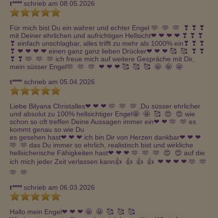
t****
schrieb am 08.05.2026
Für mich bist Du ein wahrer und echter Engel 🫶  🫶  🫶  ❣ ️❣ ️❣ 
️mit Deiner ehrlichen und aufrichtigen Hellsicht❤ ️❤ ️❤ ️❤ ️❣ ️❣ ️❣ 
️❣ ️einfach unschlagbar, alles trifft zu mehr als 1000% ein❣ ️❣ ️❣ 
️❣ ️❤ ️❤ ️❤ ️❤ ️einen ganz ganz lieben Drücker❤ ️❤ ️❤ ️🥰  🥰  ❣ ️❣ 
️❣ ️❣ ️🫶  🫶  🫶 ich freue mich auf weitere Gespräche mit Dir, 
mein süsser Engel🫶  🫶  🫶  ❤ ️❤ ️❤ ️🥰  🥰  🥰  🤩  🤩  🤩 
t****
schrieb am 05.04.2026
Liebe Bilyana Christalles❤ ️❤ ️❤ ️🫶  🫶  🫶 ,Du süsser ehrlicher 
und absolut zu 100% hellsichtiger Engel🤩  🤩  🥰  😍  😍 wie 
schon so oft treffen Deine Aussagen immer ein❤ ️❤ ️🫶  🫶 es 
kommt genau so wie Du 

es gesehen hast❤ ️❤ ️❤ ️ich bin Dir von Herzen dankbar❤ ️❤ ️❤ ️
🫶  🫶 das Du immer so ehrlich, realistisch bist und wirkliche 
hellsicherische Fähigkeiten hast❤ ️❤ ️❤ ️🫶  🫶  🫶  😍  😍 auf die 
ich mich jeder Zeit verlassen kann👍  👍  👍  👍  ❤ ️❤ ️❤ ️❤ ️🫶  🫶  
🫶  🫶 
t****
schrieb am 06.03.2026
Hallo mein Engel❤ ️❤ ️❤ ️🤩  🤩  🥰  🥰  🥰 
