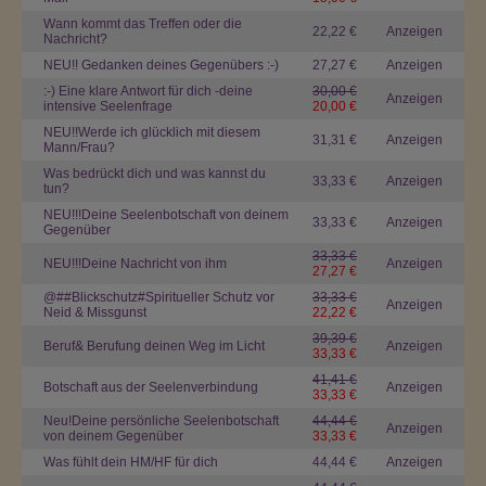
Wann kommt das Treffen oder die
22,22 €
Anzeigen
Nachricht?
NEU!! Gedanken deines Gegenübers :-)
27,27 €
Anzeigen
:-) Eine klare Antwort für dich -deine
30,00 €
Anzeigen
intensive Seelenfrage
20,00 €
NEU!!Werde ich glücklich mit diesem
31,31 €
Anzeigen
Mann/Frau?
Was bedrückt dich und was kannst du
33,33 €
Anzeigen
tun?
NEU!!!Deine Seelenbotschaft von deinem
33,33 €
Anzeigen
Gegenüber
33,33 €
NEU!!!Deine Nachricht von ihm
Anzeigen
27,27 €
@##Blickschutz#Spiritueller Schutz vor
33,33 €
Anzeigen
Neid & Missgunst
22,22 €
39,39 €
Beruf& Berufung deinen Weg im Licht
Anzeigen
33,33 €
41,41 €
Botschaft aus der Seelenverbindung
Anzeigen
33,33 €
Neu!Deine persönliche Seelenbotschaft
44,44 €
Anzeigen
von deinem Gegenüber
33,33 €
Was fühlt dein HM/HF für dich
44,44 €
Anzeigen