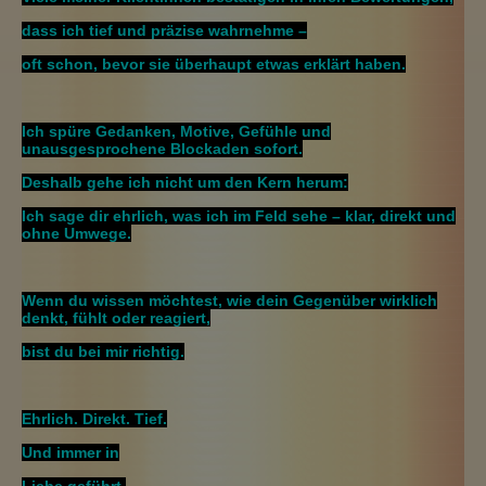
dass ich tief und präzise wahrnehme –
oft schon, bevor sie überhaupt etwas erklärt haben.
Ich spüre Gedanken, Motive, Gefühle und
unausgesprochene Blockaden sofort.
Deshalb gehe ich nicht um den Kern herum:
Ich sage dir ehrlich, was ich im Feld sehe – klar, direkt und
ohne Umwege.
Wenn du wissen möchtest, wie dein Gegenüber wirklich
denkt, fühlt oder reagiert,
bist du bei mir richtig.
Ehrlich. Direkt. Tief.
Und immer in