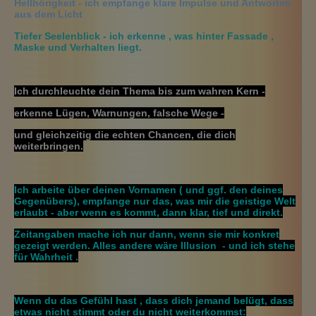
Hellhörigkeit - ich empfange klare Impulse und Antworten
aus dem Licht
Tiefer Seelenblick
- ich erkenne , was hinter Fassade ,
Maske und Verhalten liegt.
Ich durchleuchte dein Thema bis zum wahren Kern -
erkenne Lügen, Warnungen, falsche Wege -
und gleichzeitig die echten Chancen, die dich
weiterbringen.
Ich arbeite über deinen Vornamen ( und ggf. den deines
Gegenübers), empfange nur das, was mir die geistige Welt
erlaubt - aber wenn es kommt, dann klar, tief und direkt.
Zeitangaben mache ich nur dann, wenn sie mir konkret
gezeigt werden. Alles andere wäre Illusion - und ich stehe
für Wahrheit .
Wenn du das Gefühl hast , dass dich jemand belügt, dass
etwas nicht stimmt oder du nicht weiterkommst: