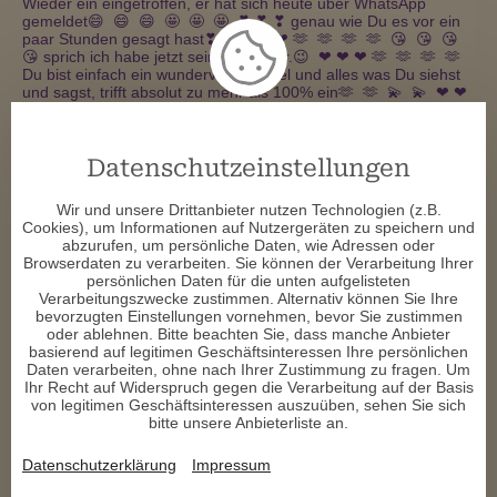
Wieder ein eingetroffen, er hat sich heute über WhatsApp 
gemeldet😄  😄  😄  🤩  🤩  🤩  ❣ ️❣ ️❣ ️genau wie Du es vor ein 
paar Stunden gesagt hast❣ ️❣ ️❤ ️❤ ️❤ ️🫶  🫶  🫶  🫶  😘  😘  😘  
😘 sprich ich habe jetzt seine Handynr.😉  ❤ ️❤ ️❤ ️🫶  🫶  🫶  🫶 
Du bist einfach ein wundervoller Engel und alles was Du siehst 
und sagst, trifft absolut zu mehr als 100% ein🫶  🫶  💫  💫  ❤ ️❤ ️
❤ ️❣ ️❣ ️❣ ️😘  😘  😘  😘 einen ganz ganz lieben Drücker❤ ️❤ ️❤ ️
❤ ️❣ ️❣ ️❣ ️😘  😘  😘  🫶  🫶  🫶  🫶  💫  💫  💫  💫  🥰  🥰  🥰  🥰 
t****
schrieb am 05.03.2026
Datenschutzeinstellungen
Wir und unsere Drittanbieter nutzen Technologien (z.B.
Danke mein Engel😘  😘  😘  ❣ ️❣ ️❤ ️❤ ️❤ ️💫  💫  💫 wieder mal 
Cookies), um Informationen auf Nutzergeräten zu speichern und
eine super,ehrliche und wunderschöne Beratung ❤ ️❤ ️❤ ️❤ ️💫  
abzurufen, um persönliche Daten, wie Adressen oder
💫  💫  🤩  🤩  🤩  🥰  🥰  🥰  🫶  🫶  🫶  🫶 konnte leider nicht 
Browserdaten zu verarbeiten. Sie können der Verarbeitung Ihrer
tschüss sagen, weil das Gespräch zu Ende war😣  😣  😢  😢 Dir 
persönlichen Daten für die unten aufgelisteten
einen ganz ganz lieben Drücker 🤩  🤩  ❤ ️❤ ️❤ ️❤ ️🥰  🥰  🥰  😘  
Verarbeitungszwecke zustimmen. Alternativ können Sie Ihre
😘  😘 ich freue mich aufs nächste Gespräch ❤ ️❤ ️❤ ️❤ ️🥰  🥰  
bevorzugten Einstellungen vornehmen, bevor Sie zustimmen
😘  😘  😘  💫  💫  💫  🫶  🫶  🫶  ❤ ️❤ ️❤ ️❣ ️❣ ️❣ ️❣ ️
oder ablehnen. Bitte beachten Sie, dass manche Anbieter
basierend auf legitimen Geschäftsinteressen Ihre persönlichen
t****
schrieb am 04.03.2026
Daten verarbeiten, ohne nach Ihrer Zustimmung zu fragen. Um
Ihr Recht auf Widerspruch gegen die Verarbeitung auf der Basis
von legitimen Geschäftsinteressen auszuüben, sehen Sie sich
Hallo Engelchen🤩  🤩  🥰  🥰 

bitte unsere Anbieterliste an.
Ich sag ja Du bist die ehrlichste und Beste😍  😍  ❤ ️❤ ️❤ ️mit 
wirklichen Fähigkeiten❣ ️❣ ️❣ ️❣ ️🫶  🫶  🫶  🫶  💫  💫  💫 ....er hat 
Datenschutzerklärung
Impressum
sich heute gemeldet, wie Du es vor zwei Tagen gesehen hast❤ ️
❤ ️❤ ️❤ ️❣ ️❣ ️❣ ️🫶  🫶  🫶  🫶 einen ganz ganz lieben Drücker🫶  