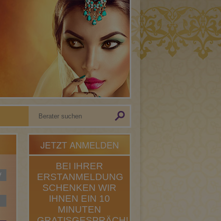
JETZT ANMELDEN
BEI IHRER
f
ERSTANMELDUNG
SCHENKEN WIR
IHNEN EIN 10
MINUTEN
GRATISGESPRÄCH!