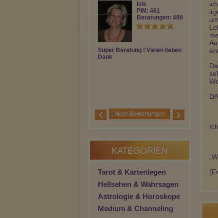
ic
Isis
PIN: 461
ir
Beratungen: 4881
um
Le
me
Au
Super Beratung ! Vielen lieben
Danke für da
en
Dank
Lg
Da
se
We
DA
Mehr Bewertungen
Ic
KATEGORIEN
„W
Tarot & Kartenlegen
(F
Hellsehen & Wahrsagen
Astrologie & Horoskope
Medium & Channeling