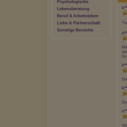
Psychologische
k**
Lebensberatung
Beruf & Arbeitsleben
To
Liebe & Partnerschaft
Sonstige Bereiche
d**
Mi
wi
fü
k**
Da
k**
Da
s**
We