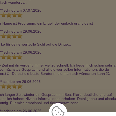
nfach wunderbar.
**
schrieb am 07.07.2026
r Name ist Programm: ein Engel, der einfach grandios ist
**
schrieb am 29.06.2026
 ke für deine wertvolle Sicht auf die Dinge...
**
schrieb am 29.06.2026
e Zeit mit dir vergeht immer viel zu schnell. Ich freue mich schon sehr au
ser nächstes Gespräch und all die wertvollen Informationen, die du 
eferst🌷  Du bist die beste Beraterin, die man sich wünschen kann 🥰 
**
schrieb am 29.06.2026
ch langer Zeit wieder ein Gespräch mit Bea. Klare, deutliche und auf 
rachlich hohem Niveau Informationen erhalten. Detailgenau und absolut
immig. Für mich emotional und richtungsweisend.
**
schrieb am 26.06.2026