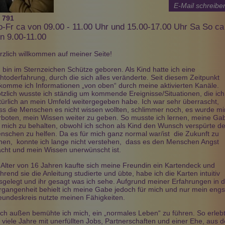
E-Mail schreibe
:
791
-Fr ca von 09.00 - 11.00 Uhr und 15.00-17.00 Uhr Sa So ca
n 9.00-11.00
rzlich willkommen auf meiner Seite!
Marietta
Andana
Mia
PIN: 880
PIN: 193
PIN: 410
h bin im Sternzeichen Schütze geboren. Als Kind hatte ich eine
Beratungen: 148
Beratungen: 22
Beratungen: 0
htoderfahrung, durch die sich alles veränderte. Seit diesem Zeitpunkt
komme ich Informationen „von oben“ durch meine aktivierten Kanäle.
ötzlich wusste ich ständig um kommende Ereignisse/Situationen, die ich
türlich an mein Umfeld weitergegeben habe. Ich war sehr überrascht,
dete Astrologin
Hellfühlende und sehende
Mit meinen Lenoarmand-
ss die Menschen es nicht wissen wollten, schlimmer noch, es wurde mi
gerin unterstütze
Schamanin seit 17 Jahren. Ich
Karten begleite ich dich
rboten, mein Wissen weiter zu geben. So musste ich lernen, meine Ga
fühlsam und
arbeite ohne Hilfsmittel. Das
liebevoll und ehrlich auf
r mich zu behalten, obwohl ich schon als Kind den Wunsch verspürte d
len
Lösen von schwarzer Magie,
deinem Weg. Ob
nschen zu helfen. Da es für mich ganz normal war/ist die Zukunft zu
chen! Auch
Flüchen etc. gehört zu meinem
Herzensfragen, Partnerschaft
inem Tier
hen, konnte ich lange nicht verstehen, dass es den Menschen Angst
Spezialgebiet. Energetische
Beruf, Finanzen oder neue
ch gerne!
Reinigung und Aufladung.
Chancen, ich helfe dir
cht und mein Wissen unerwünscht ist.
Antworten zu finden.
 Alter von 16 Jahren kaufte sich meine Freundin ein Kartendeck und
hrend sie die Anleitung studierte und übte, habe ich die Karten intuitiv
sgelegt und ihr gesagt was ich sehe. Aufgrund meiner Erfahrungen in d
rgangenheit behielt ich meine Gabe jedoch für mich und nur mein engs
eundeskreis nutzte meinen Fähigkeiten.
ch außen bemühte ich mich, ein „normales Leben“ zu führen. So erleb
h viele Jahre mit unerfüllten Jobs, Partnerschaften und einer Ehe, aus d