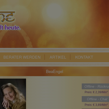
BERATER WERDEN
ARTIKEL
KONTAKT
BeaEngel
Offline - Rückru
Preis: € 2,39/Min
*
Offline - Chat
Preis: € 3,89/Min
*