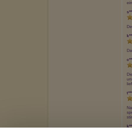
ei
s**
De
k**
Da
c**
Di
un
li
t**
Na
sp
st
k**