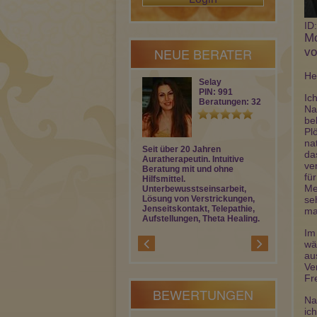
ID
Mo
NEUE BERATER
vo
He
Selay
PIN: 991
Ic
Beratungen: 32
Na
be
Pl
na
Seit über 20 Jahren
Als ausgebil
da
Auratherapeutin. Intuitive
und Kartenle
ve
Beratung mit und ohne
ich Dich ein
fü
Hilfsmittel.
konkret in al
Me
Unterbewusstseinsarbeit,
Lebensberei
Lösung von Verstrickungen,
Fragen zu de
se
Jenseitskontakt, Telepathie,
beantworte i
ma
Aufstellungen, Theta Healing.
Im
wä
au
Ve
Fr
BEWERTUNGEN
Na
ic