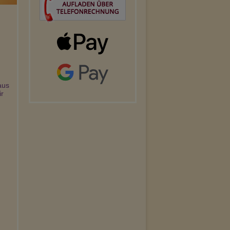
us 
r 