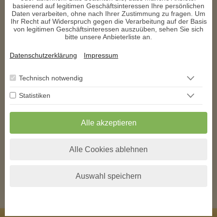
basierend auf legitimen Geschäftsinteressen Ihre persönlichen
Daten verarbeiten, ohne nach Ihrer Zustimmung zu fragen. Um
Danke du gute Seele bis jetzt hat alles gestimmt das große 
Ihr Recht auf Widerspruch gegen die Verarbeitung auf der Basis
kommt noch sicher hoffe bald dNle das du da bist und meine 
von legitimen Geschäftsinteressen auszuüben, sehen Sie sich
schwierige person verändert hast 
bitte unsere Anbieterliste an.
r****
schrieb am 08.09.2025
Datenschutzerklärung
Impressum
vielen lieben dank für die super beratung 
Technisch notwendig
Statistiken
1
2
3
4
5
6
>
>>
** Exklusiv auf den
AstroGroup-Portalen
Alle akzeptieren
* Alle angegebenen Preise verstehen sich inkl. der jeweils gültigen Umsatzsteuer
zzgl. folgender Kosten pro Minute bei kostenpflichtigen Telefonberatungen.
Alle Cookies ablehnen
Anrufer aus
Festnetz*
Mobilfunk*
Deutschland
+0,00 EUR
+0,19 EUR
Österreich
+0,00 EUR
+0,20 EUR
Schweiz
+0,00 EUR
+0,20 EUR
Auswahl speichern
Alle anzeigen