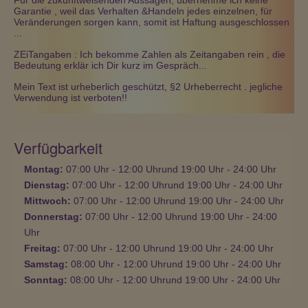
Für die zukunftweisenden Aussagen, übernehme ich keine
Garantie , weil das Verhalten &Handeln jedes einzelnen, für
Veränderungen sorgen kann, somit ist Haftung ausgeschlossen
...
ZEiTangaben : Ich bekomme Zahlen als Zeitangaben rein , die
Bedeutung erklär ich Dir kurz im Gespräch...
Mein Text ist urheberlich geschützt, §2 Urheberrecht . jegliche
Verwendung ist verboten!!
Verfügbarkeit
Montag:
07:00
Uhr
- 12:00
Uhr
und
19:00
Uhr
- 24:00
Uhr
Dienstag:
07:00
Uhr
- 12:00
Uhr
und
19:00
Uhr
- 24:00
Uhr
Mittwoch:
07:00
Uhr
- 12:00
Uhr
und
19:00
Uhr
- 24:00
Uhr
Donnerstag:
07:00
Uhr
- 12:00
Uhr
und
19:00
Uhr
- 24:00
Uhr
Freitag:
07:00
Uhr
- 12:00
Uhr
und
19:00
Uhr
- 24:00
Uhr
Samstag:
08:00
Uhr
- 12:00
Uhr
und
19:00
Uhr
- 24:00
Uhr
Sonntag:
08:00
Uhr
- 12:00
Uhr
und
19:00
Uhr
- 24:00
Uhr