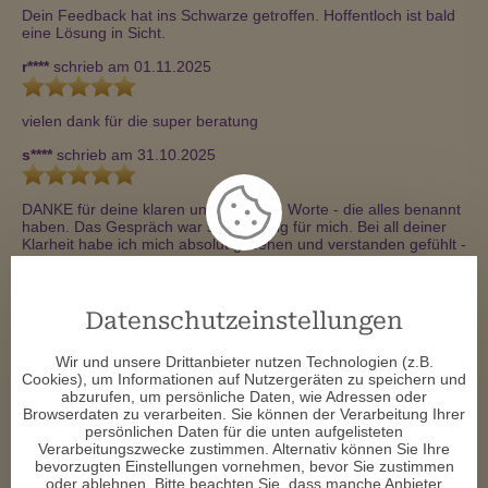
Dein Feedback hat ins Schwarze getroffen. Hoffentloch ist bald 
eine Lösung in Sicht.
r****
schrieb am 01.11.2025
vielen dank für die super beratung
s****
schrieb am 31.10.2025
DANKE für deine klaren und ehrlichen Worte - die alles benannt 
haben. Das Gespräch war sehr wichtig für mich. Bei all deiner 
Klarheit habe ich mich absolut gesehen und verstanden gefühlt - 
Es war eine sehr sehr gute und hilfreiche Beratung.
r****
schrieb am 08.10.2025
Datenschutzeinstellungen
vielen dank für die super beratung
Wir und unsere Drittanbieter nutzen Technologien (z.B.
Cookies), um Informationen auf Nutzergeräten zu speichern und
i****
schrieb am 21.09.2025
abzurufen, um persönliche Daten, wie Adressen oder
Browserdaten zu verarbeiten. Sie können der Verarbeitung Ihrer
persönlichen Daten für die unten aufgelisteten
Danke für diese sehr gute Zufallsberatung
Verarbeitungszwecke zustimmen. Alternativ können Sie Ihre
bevorzugten Einstellungen vornehmen, bevor Sie zustimmen
r****
schrieb am 17.09.2025
oder ablehnen. Bitte beachten Sie, dass manche Anbieter