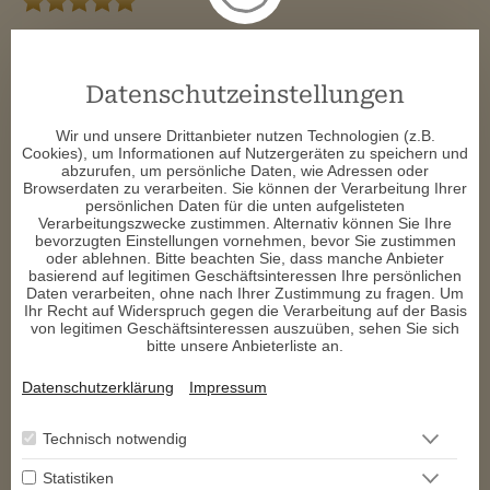
Das Gespräch war sehr gut.
t****
schrieb am 17.02.2026
Datenschutzeinstellungen
Alle meine Fragen wurden beantwortet und auch über die 
Wir und unsere Drittanbieter nutzen Technologien (z.B.
nächste Zeit hinaus konnte Arthemis mir wichtige Informationen 
Cookies), um Informationen auf Nutzergeräten zu speichern und
mitgeben. Passt alles super zusammen und einiges konnte ich 
abzurufen, um persönliche Daten, wie Adressen oder
im Gespräch als bereits eingetroffen bestätigen.
Browserdaten zu verarbeiten. Sie können der Verarbeitung Ihrer
persönlichen Daten für die unten aufgelisteten
b****
schrieb am 17.02.2026
Verarbeitungszwecke zustimmen. Alternativ können Sie Ihre
bevorzugten Einstellungen vornehmen, bevor Sie zustimmen
oder ablehnen. Bitte beachten Sie, dass manche Anbieter
Danke für das angenehme Gespräch.

basierend auf legitimen Geschäftsinteressen Ihre persönlichen
Daten verarbeiten, ohne nach Ihrer Zustimmung zu fragen. Um
LG
Ihr Recht auf Widerspruch gegen die Verarbeitung auf der Basis
von legitimen Geschäftsinteressen auszuüben, sehen Sie sich
a****
schrieb am 01.02.2026
bitte unsere Anbieterliste an.
Datenschutzerklärung
Impressum
Wie immer super !!!! Du hast schon so viele eingetroffene 
Sachen gesehen

 🥰  🥰  😇 
Technisch notwendig
Statistiken