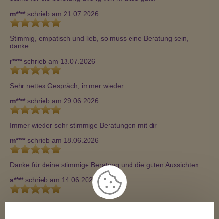
m****
schrieb am 21.07.2026
Stimmig, empatisch und lieb, so muss eine Beratung sein, 
danke.
r****
schrieb am 13.07.2026
Sehr nettes Gespräch, immer wieder..
m****
schrieb am 29.06.2026
Immer wieder sehr stimmige Beratungen mit dir
m****
schrieb am 18.06.2026
Danke für deine stimmige Beratung und die guten Aussichten
s****
schrieb am 14.06.2026
Liebe Anna Gitte, gute Aussichten hast du mir aufgezeigt. Freue 
mich schon darauf. Danke🥰 