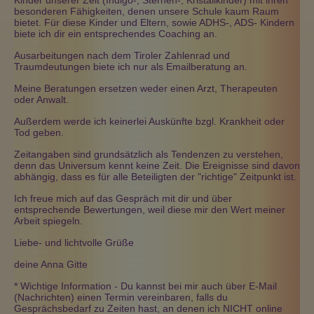
Kinder unserer Zeit (Indigo-, Sternen-, Kristallkinder) mit ihren
besonderen Fähigkeiten, denen unsere Schule kaum Raum
bietet. Für diese Kinder und Eltern, sowie ADHS-, ADS- Kindern
biete ich dir ein entsprechendes Coaching an.
Ausarbeitungen nach dem Tiroler Zahlenrad und
Traumdeutungen biete ich nur als Emailberatung an.
Meine Beratungen ersetzen weder einen Arzt, Therapeuten
oder Anwalt.
Außerdem werde ich keinerlei Auskünfte bzgl. Krankheit oder
Tod geben.
Zeitangaben sind grundsätzlich als Tendenzen zu verstehen,
denn das Universum kennt keine Zeit. Die Ereignisse sind davon
abhängig, dass es für alle Beteiligten der "richtige" Zeitpunkt ist.
Ich freue mich auf das Gespräch mit dir und über
entsprechende Bewertungen, weil diese mir den Wert meiner
Arbeit spiegeln.
Liebe- und lichtvolle Grüße
deine Anna Gitte
* Wichtige Information - Du kannst bei mir auch über E-Mail
(Nachrichten) einen Termin vereinbaren, falls du
Gesprächsbedarf zu Zeiten hast, an denen ich NICHT online