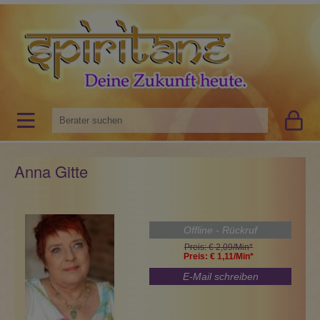
Anna Gitte
Offline - Rückruf
Preis: € 2,09/Min
*
Preis: € 1,11/Min
*
E-Mail schreiben