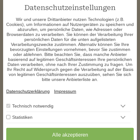
b****
schrieb am 08.06.2026
Datenschutzeinstellungen
Wir und unsere Drittanbieter nutzen Technologien (z.B.
Danke für die tolle Beratung
Cookies), um Informationen auf Nutzergeräten zu speichern und
abzurufen, um persönliche Daten, wie Adressen oder
k****
schrieb am 29.05.2026
Browserdaten zu verarbeiten. Sie können der Verarbeitung Ihrer
persönlichen Daten für die unten aufgelisteten
Verarbeitungszwecke zustimmen. Alternativ können Sie Ihre
Danke für die nette Beratung.
bevorzugten Einstellungen vornehmen, bevor Sie zustimmen
oder ablehnen. Bitte beachten Sie, dass manche Anbieter
d****
schrieb am 13.05.2026
basierend auf legitimen Geschäftsinteressen Ihre persönlichen
Daten verarbeiten, ohne nach Ihrer Zustimmung zu fragen. Um
Ihr Recht auf Widerspruch gegen die Verarbeitung auf der Basis
Danke für das tolle Gespräch liebe Gitte, soviel Infos, freu mich 
von legitimen Geschäftsinteressen auszuüben, sehen Sie sich
auf die tollen Dinge, die da kommen 🍀 
bitte unsere Anbieterliste an.
m****
schrieb am 05.05.2026
Datenschutzerklärung
Impressum
Erstklassige Beratung wie immer
Technisch notwendig
Statistiken
1
2
3
4
5
6
>
>>
** Exklusiv auf den
AstroGroup-Portalen
Alle akzeptieren