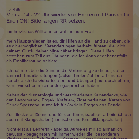
ID:
466
Mo ca. 14 - 22 Uhr wieder von Herzen mit Pausen für
Euch ON! Bitte langen RR setzen,
Ein herzliches Willkommen auf meinem Profil,
mein Hauptanliegen ist es, dir Hilfen an die Hand zu geben, die
es dir ermöglichen, Veränderungen herbeizuführen, die dich
deinem Glück, deiner Mitte näher bringen. Diese Hilfen
bestehen zum Teil aus Übungen, die ich dann gegebenenfalls
als Emailberatung anbiete.
Ich nehme über die Stimme die Verbindung zu dir auf, daher
kann ich Emailberatungen (außer Tiroler Zahlenrad und da
benötige ich die Geburtsdaten! und Übungen) nur durchführen,
wenn wir schon miteinander gesprochen haben!
Neben der Numerologie und verschiedenen Kartendecks, wie
den Lenormand-, Engel-, Krafttier-, Zigeunerkarten, Karten von
Chuck Spezzano, nutze ich für Ja/Nein-Fragen das Pendel.
Zur Blockadenlösung und für den Energieaufbau arbeite ich u.a.
auch mit Klangschalen (tibetische und Kristallklangschalen).
Nicht erst als Lehrerin - aber da wurde es mir so allmählich
bewusst - begegneten mir immer wieder die "besonderen"