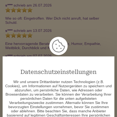
s****
schrieb am 26.07.2026
Wie so oft: Eingetroffen. Wer Dich nicht anruft, hat selber 
Schuld.
s****
schrieb am 13.07.2026
Eine hervorragende Beraterin mit Herz, Humor, Empathie, 
Weitblick, Durchblick und Können!
s****
schrieb am 07.07.2026
Mein Leben wäre ohne Dich und Dein Können deutlich weniger 
Datenschutzeinstellungen
schön
b****
schrieb am 19.06.2026
Wir und unsere Drittanbieter nutzen Technologien (z.B.
Cookies), um Informationen auf Nutzergeräten zu speichern und
abzurufen, um persönliche Daten, wie Adressen oder
Hey Vielen lieben Dank für das großartige Gespräch! Du hast 
Browserdaten zu verarbeiten. Sie können der Verarbeitung Ihrer
mir sehr geholfen! 🙏 
persönlichen Daten für die unten aufgelisteten
Verarbeitungszwecke zustimmen. Alternativ können Sie Ihre
s****
schrieb am 14.05.2026
bevorzugten Einstellungen vornehmen, bevor Sie zustimmen
oder ablehnen. Bitte beachten Sie, dass manche Anbieter
basierend auf legitimen Geschäftsinteressen Ihre persönlichen