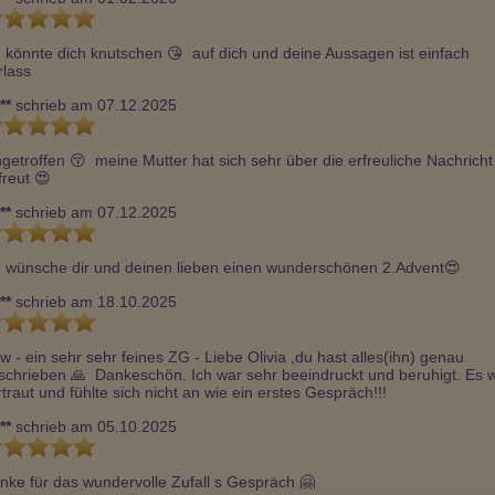
h könnte dich knutschen 😘  auf dich und deine Aussagen ist einfach 
rlass
**
schrieb am 07.12.2025
ngetroffen 😚  meine Mutter hat sich sehr über die erfreuliche Nachricht 
freut 😍 
**
schrieb am 07.12.2025
h wünsche dir und deinen lieben einen wunderschönen 2.Advent😍 
**
schrieb am 18.10.2025
w - ein sehr sehr feines ZG - Liebe Olivia ,du hast alles(ihn) genau  
schrieben 🙏  Dankeschön. Ich war sehr beeindruckt und beruhigt. Es w
rtraut und fühlte sich nicht an wie ein erstes Gespräch!!!
**
schrieb am 05.10.2025
nke für das wundervolle Zufall s Gespräch 🤗 