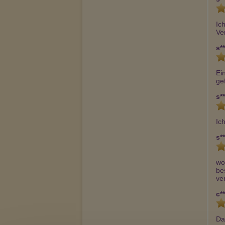
Ic
Ve
s**
Ei
ge
s**
Ic
s**
wo
be
ve
c**
Da