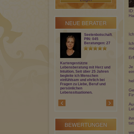
ID
Ha
NEUE BERATER
Ic
Seelenbotschaft…
PIN: 045
Beratungen: 27
Ic
me
Er
Kartengestützte
Liebeskumm
Je
Lebensberatung mit Herz und
Herzschmer
ei
Intuition. Seit über 25 Jahren
Gedankenkre
begleite ich Menschen
du bei mir ri
einfühlsam und ehrlich bei
bekommst du
he
Fragen zu Liebe, Beruf und
rund um all 
persönlichen
meinem Taro
Ge
Lebenssituationen.
Sicht eines 
Fi
Au
Le
ih
BEWERTUNGEN
ta
wi