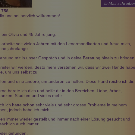
E-Mail schreibe
:
758
llo und sei herzlich willkommen!
h bin Olivia und 45 Jahre jung.
Serafino
Michi
Engel Medium 
PIN: 595
PIN: 775
PIN: 006
h arbeite seit vielen Jahren mit den Lenormandkarten und freue mich,
Beratungen: 11
Beratungen: 123
Beratungen: 10
ine jahrelange
fahrung mit in unser Gespräch und in deine Beratung hinein zu bringen
er?
Ehrliche,einfühlsame und
Medium, Jenseitskontakt,
 reifer wir werden, desto mehr verstehen wir, dass wir zwei Hände hab
z? Sehnsucht und
treffsichere
Kartenlegen, Hellsehen,
ne, um uns selbst zu
isen? Dann bist
Zukunftsprognosen aus den
Tierkommunikation. Ich freue
chtig. Bei mir
Lenormand und Engelskarten.
mich, dich auf deinem Weg
 deine Klarheit
und allen Bereichen in deine
lfen und eine andere, um anderen zu helfen. Diese Hand reiche ich dir.
deine Fragen mit
Leben zu begleiten. Ich bin für
t, auch aus der
alle Fragen und Themen offen
rne berate ich dich und helfe dir in den Bereichen: Liebe, Arbeit,
Mannes.
nanzen, Studium und vieles mehr.
ch ich hatte schon sehr viele und sehr grosse Probleme in meinem
ben, jedoch habe ich mich
nen immer wieder gestellt und immer nach einer Lösung gesucht und
tsächlich auch immer
eder gefunden.