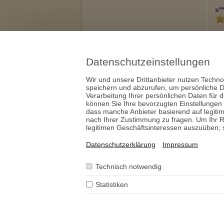
s**
Du
du
Datenschutzeinstellungen
Wir und unsere Drittanbieter nutzen Techno
speichern und abzurufen, um persönliche D
Verarbeitung Ihrer persönlichen Daten für 
können Sie Ihre bevorzugten Einstellungen
dass manche Anbieter basierend auf legiti
** Exkl
nach Ihrer Zustimmung zu fragen. Um Ihr R
legitimen Geschäftsinteressen auszuüben, se
* Alle 
Minute 
Datenschutzerklärung
Impressum
Anrufe
Deutsc
Österr
Technisch notwendig
Schwei
Alle an
Statistiken