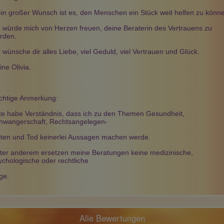
Mará Ana
Azra
Aaron
PIN: 046
PIN: 028
PIN: 372
in großer Wunsch ist es, den Menschen ein Stück weit helfen zu könn
Beratungen: 14
Beratungen: 6219
Beratungen: 30
h würde mich von Herzen freuen, deine Beraterin des Vertrauens zu
rden.
h wünsche dir alles Liebe, viel Geduld, viel Vertrauen und Glück.
ass war ein ganz
super beratung- vielen dank
super beratung- vielen dank
Gespräch,Du hast
hr verblüfft mit
ine Olivia.
n und treffenden
zlichen Dank....!!
chtige Anmerkung:
tte habe Verständnis, dass ich zu den Themen Gesundheit,
hwangerschaft, Rechtsangelegen-
iten und Tod keinerlei Aussagen machen werde.
ter anderem ersetzen meine Beratungen keine medizinische,
ychologische oder rechtliche
ge.
Alle Bewertungen