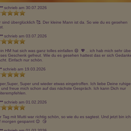
**
schrieb am 30.07.2026
r sind überglücklich 🥰. Der kleine Mann ist da. So wie du es gesehen 
st.
**
schrieb am 03.07.2026
in HM hat sich was ganz tolles einfallen 😄  💖 .. ich hab mich sehr über
eses Geschenk gefreut. Wie du es gesehen hattest das er sich Gedanke
cht. Einfach nur schön.
**
schrieb am 19.03.2026
per,Super, Super und wieder etwas eingetroffen. Ich liebe Deine ruhige 
t und freue mich schon auf das nächste Gespräch. Ich kann Dich nur 
iterempfehlen.
**
schrieb am 01.02.2026
r Tag mit Mutti war richtig schön, so wie du es sagtest. Und jetzt bin ich 
f morgen gespannt 😌  😘 
**
schrieb am 01.02.2026