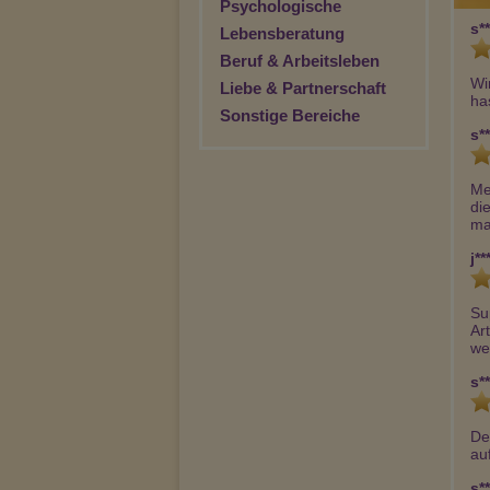
Psychologische
s**
Lebensberatung
Beruf & Arbeitsleben
Wi
Liebe & Partnerschaft
ha
Sonstige Bereiche
s**
Me
di
ma
j**
Su
Ar
we
s**
De
au
s**