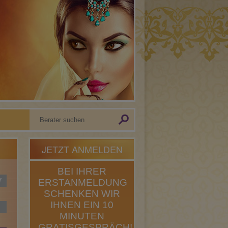
JETZT ANMELDEN
BEI IHRER
f
ERSTANMELDUNG
SCHENKEN WIR
IHNEN EIN 10
MINUTEN
GRATISGESPRÄCH!