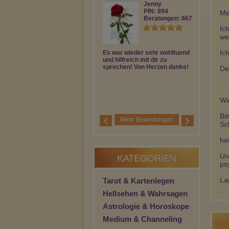
Jenny
PIN: 894
Me
Beratungen: 867
Ic
we
Ic
Es war wieder sehr wohltuend
Liebe Mara,d
und hilfreich mit dir zu
besonderes 
sprechen! Von Herzen danke!
mich mich se
De
Deinen klare
Aussagen,her
Wi
Bi
Mehr Bewertungen
Sc
he
KATEGORIEN
Un
ps
La
Tarot & Kartenlegen
Hellsehen & Wahrsagen
Astrologie & Horoskope
Medium & Channeling