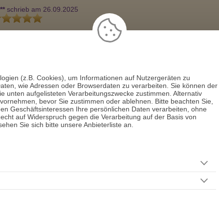
**
schrieb am 26.09.2025
 bist meine Lieblingsberaterin 💕  dir kann ich einfach alles erzählen un
 stehst mir immer mit Rat und Tat zur Seite ☺ ️
1
2
3
4
5
6
7
8
9
10
11
12
13
logien (z.B. Cookies), um Informationen auf Nutzergeräten zu
aten, wie Adressen oder Browserdaten zu verarbeiten. Sie können der
14
15
>
>>
die unten aufgelisteten Verarbeitungszwecke zustimmen. Alternativ
 vornehmen, bevor Sie zustimmen oder ablehnen. Bitte beachten Sie,
men Geschäftsinteressen Ihre persönlichen Daten verarbeiten, ohne
usiv auf den
AstroGroup-Portalen
echt auf Widerspruch gegen die Verarbeitung auf der Basis von
hen Sie sich bitte unsere Anbieterliste an.
angegebenen Preise verstehen sich inkl. der jeweils gültigen Umsatzsteuer zzgl. folgender Ko
bei kostenpflichtigen Telefonberatungen.
r aus
Festnetz*
Mobilfunk*
hland
+0,00 EUR
+0,19 EUR
eich
+0,00 EUR
+0,20 EUR
z
+0,00 EUR
+0,20 EUR
zeigen
AGB
-
Datenschutz
-
Impressum