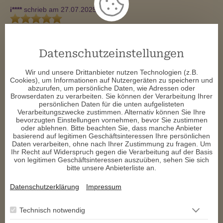
i****
schrieb am 27.07.2025
Danke für deine Ehrlichkeit und die tolle Beratung 
f****
schrieb am 09.05.2025
Datenschutzeinstellungen
Wir und unsere Drittanbieter nutzen Technologien (z.B.
Die Beratung war gut.
Cookies), um Informationen auf Nutzergeräten zu speichern und
abzurufen, um persönliche Daten, wie Adressen oder
d****
schrieb am 23.04.2025
Browserdaten zu verarbeiten. Sie können der Verarbeitung Ihrer
persönlichen Daten für die unten aufgelisteten
Verarbeitungszwecke zustimmen. Alternativ können Sie Ihre
Zeit weg. Vielen lieben Dank 😘  ich gebe dir Rückmeldung ❤ ️
bevorzugten Einstellungen vornehmen, bevor Sie zustimmen
oder ablehnen. Bitte beachten Sie, dass manche Anbieter
d****
schrieb am 22.04.2025
basierend auf legitimen Geschäftsinteressen Ihre persönlichen
Daten verarbeiten, ohne nach Ihrer Zustimmung zu fragen. Um
Ihr Recht auf Widerspruch gegen die Verarbeitung auf der Basis
Es kam genau so wie du es gesagt hast. Er braucht mehr Zeit. 
von legitimen Geschäftsinteressen auszuüben, sehen Sie sich
Vielen lieben Dank. Du bist super ❤ ️
bitte unsere Anbieterliste an.
p****
schrieb am 02.03.2025
Datenschutzerklärung
Impressum
Vielen Dank für die Beratung! Liebe Grüße 
Technisch notwendig