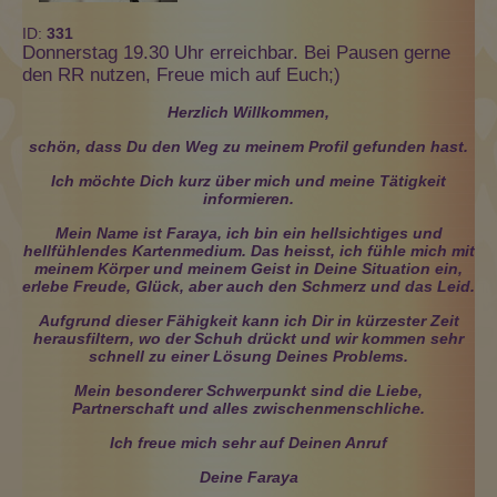
ID:
331
Donnerstag 19.30 Uhr erreichbar. Bei Pausen gerne
den RR nutzen, Freue mich auf Euch;)
Herzlich Willkommen,
schön, dass Du den Weg zu meinem Profil gefunden hast.
Ich möchte Dich kurz über mich und meine Tätigkeit
informieren.
Mein Name ist Faraya, ich bin ein hellsichtiges und
hellfühlendes Kartenmedium. Das heisst, ich fühle mich mit
meinem Körper und meinem Geist in Deine Situation ein,
erlebe Freude, Glück, aber auch den Schmerz und das Leid.
Aufgrund dieser Fähigkeit kann ich Dir in kürzester Zeit
herausfiltern, wo der Schuh drückt und wir kommen sehr
schnell zu einer Lösung Deines Problems.
Mein besonderer Schwerpunkt sind die Liebe,
Partnerschaft und alles zwischenmenschliche.
Ich freue mich sehr auf Deinen Anruf
Deine Faraya