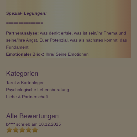
Spezial- Legungen:
===============
Partneranalyse:
was denkt er/sie, was ist sein/ihr Thema und
seine/ihre Angst, Euer Potenzial, was als nächstes kommt, das
Fundament
Emotionaler Blick:
Ihre/ Seine Emotionen
Kategorien
Tarot & Kartenlegen
Psychologische Lebensberatung
Liebe & Partnerschaft
Alle Bewertungen
b****
schrieb am 10.12.2025