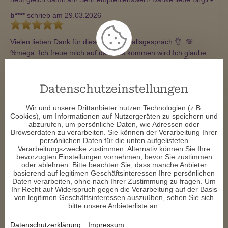
b****
schrieb am 29.03.2026
Vielen lieben Dank für dieses tolle Zufallsgespräch.👌  💯 
%mega .Ich freue mich auf das,was kommen wird.Ich glaube 
fest daran und ich melde mich dannende April wieder.💐 
d****
schrieb am 27.03.2026
Datenschutzeinstellungen
Solch ein wunderbares Zufallsgespräch, viele Infos erhalten, 
Wir und unsere Drittanbieter nutzen Technologien (z.B.
Dankeschön werde mich sehr gerne wieder bei dir melden. ❤ ️
Cookies), um Informationen auf Nutzergeräten zu speichern und
abzurufen, um persönliche Daten, wie Adressen oder
s****
schrieb am 26.03.2026
Browserdaten zu verarbeiten. Sie können der Verarbeitung Ihrer
persönlichen Daten für die unten aufgelisteten
Verarbeitungszwecke zustimmen. Alternativ können Sie Ihre
und schwupp warst du weg………… danke für die auf den Punkt 
bevorzugten Einstellungen vornehmen, bevor Sie zustimmen
genaue Beratung;  das hat mirj jetzt sehr geholfen;
oder ablehnen. Bitte beachten Sie, dass manche Anbieter
basierend auf legitimen Geschäftsinteressen Ihre persönlichen
f****
schrieb am 10.02.2026
Daten verarbeiten, ohne nach Ihrer Zustimmung zu fragen. Um
Ihr Recht auf Widerspruch gegen die Verarbeitung auf der Basis
von legitimen Geschäftsinteressen auszuüben, sehen Sie sich
Das Gespräch war supper.
bitte unsere Anbieterliste an.
a****
schrieb am 02.02.2026
Datenschutzerklärung
Impressum