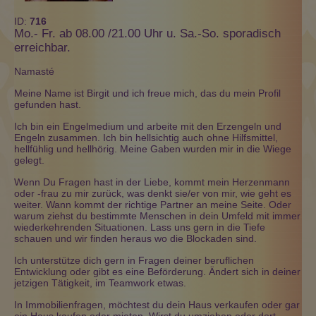
ID:
716
Mo.- Fr. ab 08.00 /21.00 Uhr u. Sa.-So. sporadisch
erreichbar.
Namasté
Meine Name ist Birgit und ich freue mich, das du mein Profil
gefunden hast.
Ich bin ein Engelmedium und arbeite mit den Erzengeln und
Engeln zusammen. Ich bin hellsichtig auch ohne Hilfsmittel,
hellfühlig und hellhörig. Meine Gaben wurden mir in die Wiege
gelegt.
Wenn Du Fragen hast in der Liebe, kommt mein Herzenmann
oder -frau zu mir zurück, was denkt sie/er von mir, wie geht es
weiter. Wann kommt der richtige Partner an meine Seite. Oder
warum ziehst du bestimmte Menschen in dein Umfeld mit immer
wiederkehrenden Situationen. Lass uns gern in die Tiefe
schauen und wir finden heraus wo die Blockaden sind.
Ich unterstütze dich gern in Fragen deiner beruflichen
Entwicklung oder gibt es eine Beförderung. Ändert sich in deiner
jetzigen Tätigkeit, im Teamwork etwas.
In Immobilienfragen, möchtest du dein Haus verkaufen oder gar