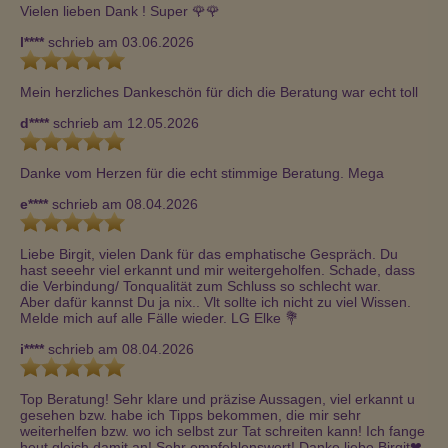
Vielen lieben Dank ! Super 🌹🌹
l****
schrieb am 03.06.2026
Mein herzliches Dankeschön für dich die Beratung war echt toll
d****
schrieb am 12.05.2026
Danke vom Herzen für die echt stimmige Beratung. Mega
e****
schrieb am 08.04.2026
Liebe Birgit, vielen Dank für das emphatische Gespräch. Du 
hast seeehr viel erkannt und mir weitergeholfen. Schade, dass 
die Verbindung/ Tonqualität zum Schluss so schlecht war.

Aber dafür kannst Du ja nix.. Vlt sollte ich nicht zu viel Wissen. 

Melde mich auf alle Fälle wieder. LG Elke 💐 
i****
schrieb am 08.04.2026
Top Beratung! Sehr klare und präzise Aussagen, viel erkannt u 
gesehen bzw. habe ich Tipps bekommen, die mir sehr 
weiterhelfen bzw. wo ich selbst zur Tat schreiten kann! Ich fange 
heut gleich damit an! Sehr empfehlenswert! Danke liebe Birgit❤ ️