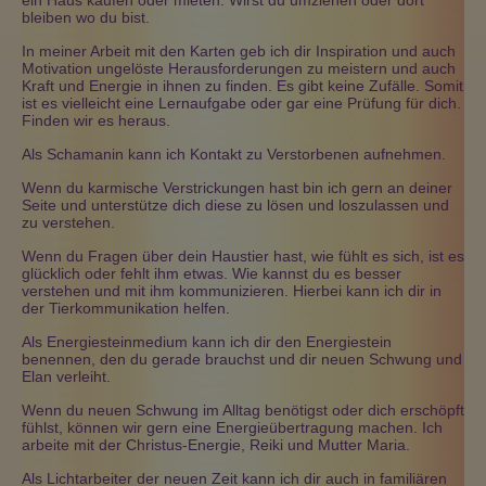
ein Haus kaufen oder mieten. Wirst du umziehen oder dort
bleiben wo du bist.
In meiner Arbeit mit den Karten geb ich dir Inspiration und auch
Motivation ungelöste Herausforderungen zu meistern und auch
Kraft und Energie in ihnen zu finden. Es gibt keine Zufälle. Somit
ist es vielleicht eine Lernaufgabe oder gar eine Prüfung für dich.
Finden wir es heraus.
Als Schamanin kann ich Kontakt zu Verstorbenen aufnehmen.
Wenn du karmische Verstrickungen hast bin ich gern an deiner
Seite und unterstütze dich diese zu lösen und loszulassen und
zu verstehen.
Wenn du Fragen über dein Haustier hast, wie fühlt es sich, ist es
glücklich oder fehlt ihm etwas. Wie kannst du es besser
verstehen und mit ihm kommunizieren. Hierbei kann ich dir in
der Tierkommunikation helfen.
Als Energiesteinmedium kann ich dir den Energiestein
benennen, den du gerade brauchst und dir neuen Schwung und
Elan verleiht.
Wenn du neuen Schwung im Alltag benötigst oder dich erschöpft
fühlst, können wir gern eine Energieübertragung machen. Ich
arbeite mit der Christus-Energie, Reiki und Mutter Maria.
Als Lichtarbeiter der neuen Zeit kann ich dir auch in familiären