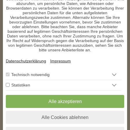
d****
schrieb am 02.03.2021
abzurufen, um persönliche Daten, wie Adressen oder
Browserdaten zu verarbeiten. Sie können der Verarbeitung Ihrer
persönlichen Daten für die unten aufgelisteten
Jedes Gespräch mit dir ist wie ein Geschenk ❤ ️
Verarbeitungszwecke zustimmen. Alternativ können Sie Ihre
bevorzugten Einstellungen vornehmen, bevor Sie zustimmen
c****
schrieb am 06.02.2021
oder ablehnen. Bitte beachten Sie, dass manche Anbieter
basierend auf legitimen Geschäftsinteressen Ihre persönlichen
Daten verarbeiten, ohne nach Ihrer Zustimmung zu fragen. Um
Danke für das tolle Gespräch

Ihr Recht auf Widerspruch gegen die Verarbeitung auf der Basis
Vieles sehr gut erkannt 
von legitimen Geschäftsinteressen auszuüben, sehen Sie sich
bitte unsere Anbieterliste an.
d****
schrieb am 21.12.2020
Datenschutzerklärung
Impressum
So schön wieder mit dir zu sprechen und du sprichst genau das 
was ich im Herzen fühle 
Technisch notwendig
Statistiken
1
2
3
4
5
6
>
>>
** Exklusiv auf den
AstroGroup-Portalen
Alle akzeptieren
* Alle angegebenen Preise verstehen sich inkl. der jeweils gültigen Umsatzsteuer
zzgl. folgender Kosten pro Minute bei kostenpflichtigen Telefonberatungen.
Alle Cookies ablehnen
Anrufer aus
Festnetz*
Mobilfunk*
Deutschland
+0,00 EUR
+0,19 EUR
Österreich
+0,00 EUR
+0,20 EUR
Schweiz
+0,00 EUR
+0,20 EUR