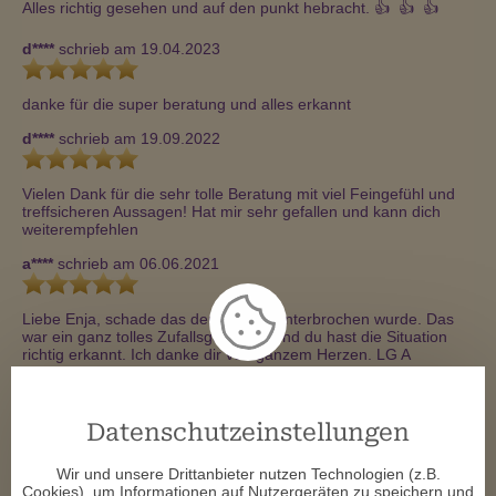
Alles richtig gesehen und auf den punkt hebracht. 👍  👍  👍 
d****
schrieb am 19.04.2023
danke für die super beratung und alles erkannt 
d****
schrieb am 19.09.2022
Vielen Dank für die sehr tolle Beratung mit viel Feingefühl und 
treffsicheren Aussagen! Hat mir sehr gefallen und kann dich 
weiterempfehlen
a****
schrieb am 06.06.2021
Liebe Enja, schade das der Kontakt unterbrochen wurde. Das 
war ein ganz tolles Zufallsgespräch und du hast die Situation 
richtig erkannt. Ich danke dir von ganzem Herzen. LG A 
d****
schrieb am 30.03.2021
Datenschutzeinstellungen
Ein wahrer Engel des Universums. Danke für die immer tollen 
Gespräche mit dir. Du weist genau wo du ansetzen musst. 😘 
Wir und unsere Drittanbieter nutzen Technologien (z.B.
Cookies), um Informationen auf Nutzergeräten zu speichern und