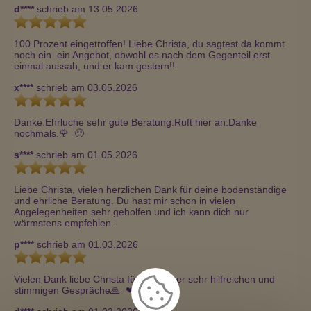
d****
schrieb am 13.05.2026
100 Prozent eingetroffen! Liebe Christa, du sagtest da kommt 
noch ein  ein Angebot, obwohl es nach dem Gegenteil erst 
einmal aussah, und er kam gestern!!
x****
schrieb am 03.05.2026
Danke.Ehrluche sehr gute Beratung.Ruft hier an.Danke 
nochmals.🌹  🙂 
s****
schrieb am 01.05.2026
Liebe Christa, vielen herzlichen Dank für deine bodenständige 
und ehrliche Beratung. Du hast mir schon in vielen 
Angelegenheiten sehr geholfen und ich kann dich nur 
wärmstens empfehlen.
p****
schrieb am 01.03.2026
Vielen Dank liebe Christa für die immer sehr hilfreichen und 
stimmigen Gespräche🙏  ❤ ️