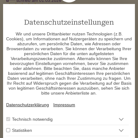
d****
schrieb am 01.03.2026
Sehr nettes Gespräch. Sie hat es auf den Punkt gebracht. 
Treffsicher kann ich nur bestätigen
Datenschutzeinstellungen
b****
schrieb am 06.02.2026
Wir und unsere Drittanbieter nutzen Technologien (z.B.
Cookies), um Informationen auf Nutzergeräten zu speichern und
abzurufen, um persönliche Daten, wie Adressen oder
Habe die Beratung als sehr einfühlsam empfunden und freue 
Browserdaten zu verarbeiten. Sie können der Verarbeitung Ihrer
mich auf das nächste Gespräch
persönlichen Daten für die unten aufgelisteten
Verarbeitungszwecke zustimmen. Alternativ können Sie Ihre
s****
schrieb am 28.01.2026
bevorzugten Einstellungen vornehmen, bevor Sie zustimmen
oder ablehnen. Bitte beachten Sie, dass manche Anbieter
basierend auf legitimen Geschäftsinteressen Ihre persönlichen
Liebe Christa,

Daten verarbeiten, ohne nach Ihrer Zustimmung zu fragen. Um
ich danke dir von Herzen für das gute und bodenständige 
Ihr Recht auf Widerspruch gegen die Verarbeitung auf der Basis
Gespräch.
von legitimen Geschäftsinteressen auszuüben, sehen Sie sich
bitte unsere Anbieterliste an.
a****
schrieb am 21.01.2026
Datenschutzerklärung
Impressum
Von Herzen Danke für deine klaren Worte. Empfehle dich sehr 
gerne weiter :)
Technisch notwendig
Statistiken
1
2
3
4
5
6
>
>>