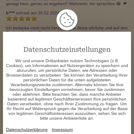
gesagt hast, genau so ergeben!! Wahnsinn, bin sprachlos 😂  ❤ ️
b****
schrieb am 20.02.2024
Ich bedanke mich recht herzlich über deine ehrliche und auf den 
Punkt gebrachte Beratung. Ich sehe jetzt klarer und werde 
meine Triggerpunkte aufarbeiten. 
s****
schrieb am 15.10.2023
Datenschutzeinstellungen
Wir und unsere Drittanbieter nutzen Technologien (z.B.
Sehr sympathische Beraterin, ohne Vorabinformation Situation 
Cookies), um Informationen auf Nutzergeräten zu speichern und
super erkannt. 

abzurufen, um persönliche Daten, wie Adressen oder
Vielen lieben Dank 
Browserdaten zu verarbeiten. Sie können der Verarbeitung Ihrer
persönlichen Daten für die unten aufgelisteten
d****
schrieb am 18.02.2023
Verarbeitungszwecke zustimmen. Alternativ können Sie Ihre
bevorzugten Einstellungen vornehmen, bevor Sie zustimmen
oder ablehnen. Bitte beachten Sie, dass manche Anbieter
Eingetroffen! Du hattest Recht zu 100%✨  ✨  ✨  ✨  ✨ 
basierend auf legitimen Geschäftsinteressen Ihre persönlichen
Daten verarbeiten, ohne nach Ihrer Zustimmung zu fragen. Um
d****
schrieb am 28.01.2023
Ihr Recht auf Widerspruch gegen die Verarbeitung auf der Basis
von legitimen Geschäftsinteressen auszuüben, sehen Sie sich
bitte unsere Anbieterliste an.
Excelente Beratung. Deine Stimme und deine Energien sind 
einfach sensationell.

Du erkennst sehr viel und Vorabinfo.

Datenschutzerklärung
Impressum