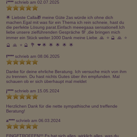
i****
schrieb am 02.07.2025
🌟 Liebste Calla🎁 meine Güte 2as würde ich ohne dich 
machen.Egal mit was für ein Thema ich rein schneie, hast du 
die perfekte Lösung parat.Einfach meeegaaa sensationell.Ich 
liebe unsere zielführenden Gespräche 💯 ,die bringen mich 
immer ein Stück weiter.1000 Dank meine Liebe. 🙏  ⭐ ️🔮  🙏  ⭐ ️
🔮  🙏  ⭐ ️🔮  💐  ❤ ️🌟  🌟  🌟  🌟  🌟 
f****
schrieb am 08.06.2025
Danke für deine ehrliche Beratung. Ich versuche mich von ihm 
zu trennen. Du hast nichts Gutes über ihn empfunden. Mal 
schauen ob er sich überhaupt mal meldet 
j****
schrieb am 15.05.2024
Herzlichen Dank für die nette sympathische und treffende 
Beratung! 
a****
schrieb am 06.03.2024
EINGETROFFEN!!! Es hat sich alles, wirklich alles, was du 