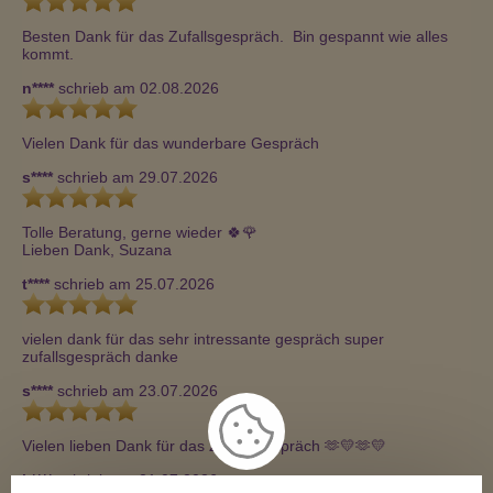
Besten Dank für das Zufallsgespräch.  Bin gespannt wie alles 
kommt.
n****
schrieb am 02.08.2026
Vielen Dank für das wunderbare Gespräch
s****
schrieb am 29.07.2026
Tolle Beratung, gerne wieder 🍀🌹

Lieben Dank, Suzana
t****
schrieb am 25.07.2026
vielen dank für das sehr intressante gespräch super 
zufallsgespräch danke
s****
schrieb am 23.07.2026
Vielen lieben Dank für das Zufallsgespräch 🫶💛🫶💛
k****
schrieb am 21.07.2026