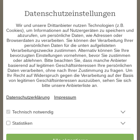
Vielen Dank für das Gespräch
Datenschutzeinstellungen
k****
schrieb am 21.07.2026
Wir und unsere Drittanbieter nutzen Technologien (z.B.
Cookies), um Informationen auf Nutzergeräten zu speichern und
abzurufen, um persönliche Daten, wie Adressen oder
Vielen Dank für das Gespräch
Browserdaten zu verarbeiten. Sie können der Verarbeitung Ihrer
persönlichen Daten für die unten aufgelisteten
m****
schrieb am 21.07.2026
Verarbeitungszwecke zustimmen. Alternativ können Sie Ihre
bevorzugten Einstellungen vornehmen, bevor Sie zustimmen
oder ablehnen. Bitte beachten Sie, dass manche Anbieter
Danke Dir sehr herzlich für das wirklich interessante 
basierend auf legitimen Geschäftsinteressen Ihre persönlichen
Zufallsgespraech 🥰🍀
Daten verarbeiten, ohne nach Ihrer Zustimmung zu fragen. Um
Ihr Recht auf Widerspruch gegen die Verarbeitung auf der Basis
t****
schrieb am 20.07.2026
von legitimen Geschäftsinteressen auszuüben, sehen Sie sich
bitte unsere Anbieterliste an.
Super gute Beratung. Sehr kompetent mit sehr viele 
Datenschutzerklärung
Impressum
Informationen. Ich bin begeistert von ihrer Art, wie sie meinen 
Lebensweg ohne Vorabinformationen beschrieben hat. Ganz 
lieben Dank.
Technisch notwendig
Statistiken
1
2
3
4
>
** Exklusiv auf den
AstroGroup-Portalen