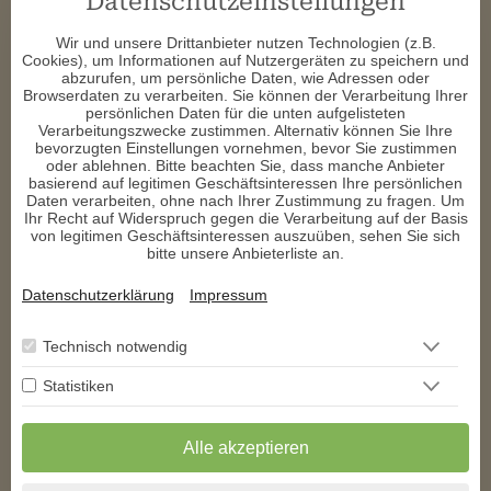
Datenschutzeinstellungen
verfolgen.
Wir und unsere Drittanbieter nutzen Technologien (z.B.
Das Krafttier Schwein fordert dich auch auf, deine Verbindung
Cookies), um Informationen auf Nutzergeräten zu speichern und
zur Erde zu stärken und die Natur zu schätzen. Es lehrt dich, im
abzurufen, um persönliche Daten, wie Adressen oder
Einklang mit der Umwelt zu leben und die Ressourcen, die dir
Browserdaten zu verarbeiten. Sie können der Verarbeitung Ihrer
zur Verfügung stehen, verantwortungsvoll zu nutzen.
persönlichen Daten für die unten aufgelisteten
Verarbeitungszwecke zustimmen. Alternativ können Sie Ihre
Krafttier Schwein in der Meditation und Traumdeutung
bevorzugten Einstellungen vornehmen, bevor Sie zustimmen
In der Meditation kann das Schwein als Krafttier dir helfen, tief
oder ablehnen. Bitte beachten Sie, dass manche Anbieter
verwurzelte Ängste und Blockaden zu lösen. Es bringt eine
basierend auf legitimen Geschäftsinteressen Ihre persönlichen
beruhigende und erdende Energie mit sich, die dir hilft, inneren
Daten verarbeiten, ohne nach Ihrer Zustimmung zu fragen. Um
Frieden und Ausgeglichenheit zu finden. In der Traumdeutung
Ihr Recht auf Widerspruch gegen die Verarbeitung auf der Basis
steht das Schwein oft für positive Veränderungen und neue
von legitimen Geschäftsinteressen auszuüben, sehen Sie sich
Möglichkeiten.
bitte unsere Anbieterliste an.
Fazit
Das Krafttier Schwein ist ein mächtiger Begleiter, der dir hilft,
Datenschutzerklärung
Impressum
Fülle und Wohlstand in dein Leben zu ziehen. Es erinnert dich
daran, kreativ zu sein, die kleinen Freuden des Lebens zu
schätzen und offen für Veränderungen zu sein. Wenn du dich
Technisch notwendig
mit der Energie des Schweins verbindest, kannst du dein volles
Potenzial entfalten und ein erfülltes, glückliches Leben führen.
Statistiken
Nutze die Weisheit des Krafttiers Schwein, um deine spirituelle
Reise zu bereichern und positive Veränderungen in deinem
Alle akzeptieren
Leben zu bewirken.