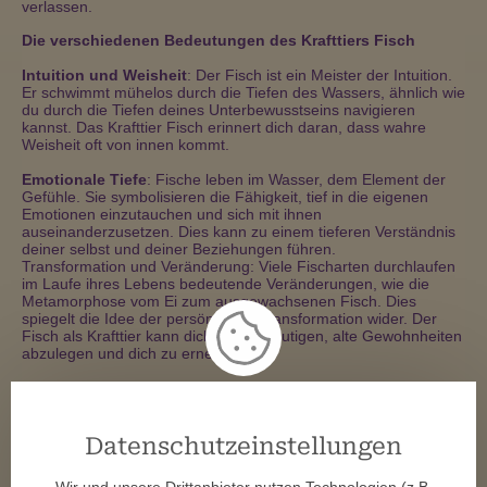
verlassen.
Die verschiedenen Bedeutungen des Krafttiers Fisch
Intuition und Weisheit
: Der Fisch ist ein Meister der Intuition.
Er schwimmt mühelos durch die Tiefen des Wassers, ähnlich wie
du durch die Tiefen deines Unterbewusstseins navigieren
kannst. Das Krafttier Fisch erinnert dich daran, dass wahre
Weisheit oft von innen kommt.
Emotionale Tiefe
: Fische leben im Wasser, dem Element der
Gefühle. Sie symbolisieren die Fähigkeit, tief in die eigenen
Emotionen einzutauchen und sich mit ihnen
auseinanderzusetzen. Dies kann zu einem tieferen Verständnis
deiner selbst und deiner Beziehungen führen.
Transformation und Veränderung: Viele Fischarten durchlaufen
im Laufe ihres Lebens bedeutende Veränderungen, wie die
Metamorphose vom Ei zum ausgewachsenen Fisch. Dies
spiegelt die Idee der persönlichen Transformation wider. Der
Fisch als Krafttier kann dich dazu ermutigen, alte Gewohnheiten
abzulegen und dich zu erneuern.
Freiheit und Abenteuerlust
: Fische bewegen sich frei im
Wasser und erkunden ihre Umgebung. Sie stehen für Freiheit,
Abenteuer und die Bereitschaft, neue Wege zu gehen. Wenn
der Fisch in dein Leben tritt, könnte es an der Zeit sein, alte
Datenschutzeinstellungen
Begrenzungen zu überwinden und neue Möglichkeiten zu
erkunden.