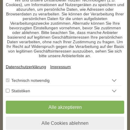
Wir und unsere Drittanbieter nutzen Technologien (z.B.
Cookies), um Informationen auf Nutzergeräten zu speichern und
Wie du die Energie des Krafttiers Fisch in deinem Leben
abzurufen, um persönliche Daten, wie Adressen oder
nutzen kannst
Browserdaten zu verarbeiten. Sie können der Verarbeitung Ihrer
persönlichen Daten für die unten aufgelisteten
Um die Energie des Krafttiers Fisch zu nutzen, kannst du dich
Verarbeitungszwecke zustimmen. Alternativ können Sie Ihre
mit Wasser verbinden. Dies kann durch Meditation am Meer,
bevorzugten Einstellungen vornehmen, bevor Sie zustimmen
Schwimmen oder einfach durch das bewusste Trinken von
oder ablehnen. Bitte beachten Sie, dass manche Anbieter
Wasser geschehen. Visualisiere den Fisch während deiner
basierend auf legitimen Geschäftsinteressen Ihre persönlichen
Meditationspraxis und stelle dir vor, wie er dich zu neuen
Daten verarbeiten, ohne nach Ihrer Zustimmung zu fragen. Um
Erkenntnissen und emotionalem Gleichgewicht führt.
Ihr Recht auf Widerspruch gegen die Verarbeitung auf der Basis
von legitimen Geschäftsinteressen auszuüben, sehen Sie sich
Fazit
bitte unsere Anbieterliste an.
Das Krafttier Fisch ist ein kraftvolles Symbol für Intuition,
emotionale Tiefe, Transformation und Freiheit. Indem du dich
mit der Energie des Fisches verbindest, kannst du tiefere
Datenschutzerklärung
Impressum
Einblicke in dein Leben gewinnen und dich auf den Weg zu
persönlichem Wachstum und Erneuerung begeben. Erlaube
dem Fisch, dein spiritueller Führer zu sein und dich auf deinem
Technisch notwendig
Lebensweg zu unterstützen.
Statistiken
Nutze die Weisheit des Krafttiers Fisch und entdecke die Tiefen
deiner Seele. Erfahre mehr über die Bedeutung des Krafttiers
Fisch und wie es dich inspirieren kann, indem du dich auf deine
Alle akzeptieren
innere Reise begibst und dein volles Potenzial ausschöpfst.
Alle Cookies ablehnen
Kommentare