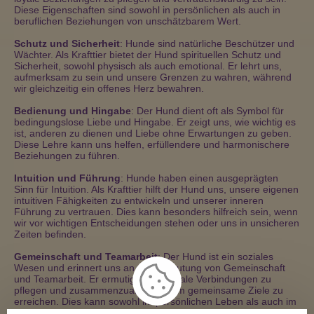
Diese Eigenschaften sind sowohl in persönlichen als auch in
beruflichen Beziehungen von unschätzbarem Wert.
Schutz und Sicherheit
: Hunde sind natürliche Beschützer und
Wächter. Als Krafttier bietet der Hund spirituellen Schutz und
Sicherheit, sowohl physisch als auch emotional. Er lehrt uns,
aufmerksam zu sein und unsere Grenzen zu wahren, während
wir gleichzeitig ein offenes Herz bewahren.
Bedienung und Hingabe
: Der Hund dient oft als Symbol für
bedingungslose Liebe und Hingabe. Er zeigt uns, wie wichtig es
ist, anderen zu dienen und Liebe ohne Erwartungen zu geben.
Diese Lehre kann uns helfen, erfüllendere und harmonischere
Beziehungen zu führen.
Intuition und Führung
: Hunde haben einen ausgeprägten
Sinn für Intuition. Als Krafttier hilft der Hund uns, unsere eigenen
intuitiven Fähigkeiten zu entwickeln und unserer inneren
Führung zu vertrauen. Dies kann besonders hilfreich sein, wenn
wir vor wichtigen Entscheidungen stehen oder uns in unsicheren
Zeiten befinden.
Gemeinschaft und Teamarbeit
: Der Hund ist ein soziales
Wesen und erinnert uns an die Bedeutung von Gemeinschaft
und Teamarbeit. Er ermutigt uns, soziale Verbindungen zu
pflegen und zusammenzuarbeiten, um gemeinsame Ziele zu
erreichen. Dies kann sowohl im persönlichen Leben als auch im
beruflichen Umfeld von großem Nutzen sein.