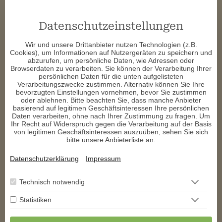
Wie man sich mit dem Krafttier Hund verbindet
Um die Weisheiten und Lehren des Krafttiers Hund in Ihr Leben
Datenschutzeinstellungen
zu integrieren, können Sie verschiedene spirituelle Praktiken
ausprobieren:
Wir und unsere Drittanbieter nutzen Technologien (z.B.
Cookies), um Informationen auf Nutzergeräten zu speichern und
Meditation und Visualisierung
: Nehmen Sie sich Zeit, um in
abzurufen, um persönliche Daten, wie Adressen oder
Meditation zu gehen und sich das Bild eines Hundes
Browserdaten zu verarbeiten. Sie können der Verarbeitung Ihrer
vorzustellen. Fragen Sie nach Führung und achten Sie auf die
persönlichen Daten für die unten aufgelisteten
Botschaften, die Sie erhalten.
Verarbeitungszwecke zustimmen. Alternativ können Sie Ihre
bevorzugten Einstellungen vornehmen, bevor Sie zustimmen
Symbolik im Alltag
: Integrieren Sie Hundesymbole in Ihren
oder ablehnen. Bitte beachten Sie, dass manche Anbieter
Alltag, sei es durch Bilder, Statuen oder Schmuckstücke. Diese
basierend auf legitimen Geschäftsinteressen Ihre persönlichen
Symbole können als ständige Erinnerung an die Lehren des
Daten verarbeiten, ohne nach Ihrer Zustimmung zu fragen. Um
Krafttiers dienen.
Ihr Recht auf Widerspruch gegen die Verarbeitung auf der Basis
von legitimen Geschäftsinteressen auszuüben, sehen Sie sich
Naturverbundenheit
: Verbringen Sie Zeit in der Natur und
bitte unsere Anbieterliste an.
beobachten Sie Hunde in ihrem natürlichen Verhalten. Dies
kann Ihnen helfen, eine tiefere Verbindung zu diesen spirituellen
Begleitern zu entwickeln.
Datenschutzerklärung
Impressum
Fazit
Das Krafttier Hund ist ein mächtiger spiritueller Führer, der uns
Technisch notwendig
wichtige Lehren über Treue, Schutz, Hingabe und Gemeinschaft
vermittelt. Indem wir uns mit diesem treuen Begleiter verbinden,
Statistiken
können wir wertvolle Einsichten gewinnen und ein erfüllteres
und harmonischeres Leben führen. Lassen Sie sich von der
Weisheit des Krafttiers Hund inspirieren und führen, um Ihre