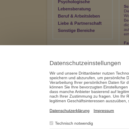
Psychologische
Sc
Lebensberatung
Di
Wo
Beruf & Arbeitsleben
Be
Liebe & Partnerschaft
di
au
Sonstige Bereiche
em
Fa
Da
du
Er
ve
Datenschutzeinstellungen
ka
er
Wir und unsere Drittanbieter nutzen Techno
das
speichern und abzurufen, um persönliche D
Verarbeitung Ihrer persönlichen Daten für 
En
können Sie Ihre bevorzugten Einstellungen
um
dass manche Anbieter basierend auf legiti
nach Ihrer Zustimmung zu fragen. Um Ihr R
legitimen Geschäftsinteressen auszuüben, se
Datenschutzerklärung
Impressum
Technisch notwendig