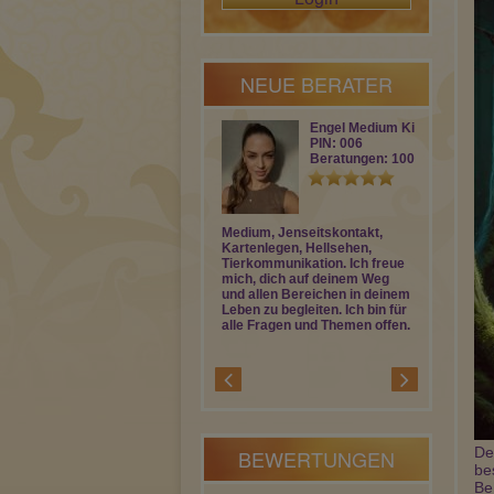
NEUE BERATER
Engel Medium Ki…
PIN: 006
Beratungen: 100
Medium, Jenseitskontakt,
Mit energeti
Kartenlegen, Hellsehen,
hochschwing
Tierkommunikation. Ich freue
Energie und 
mich, dich auf deinem Weg
Engel, bin i
und allen Bereichen in deinem
vertrauensvo
Leben zu begleiten. Ich bin für
HELDENREISE
alle Fragen und Themen offen.
!
De
BEWERTUNGEN
be
Be