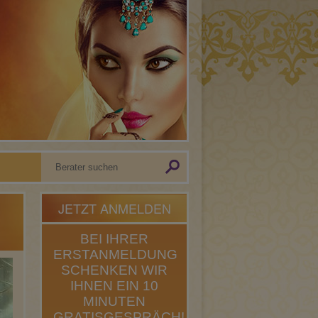
JETZT ANMELDEN
BEI IHRER
ERSTANMELDUNG
SCHENKEN WIR
IHNEN EIN 10
MINUTEN
GRATISGESPRÄCH!