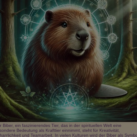
Anthanee
Esperanza
Delphinara
PIN: 013
PIN: 192
PIN: 389
Beratungen: 128
Beratungen: 9
Beratungen: 15
sch
Schau deinem(er) Liebsten in
Einfühlsames mediales
ender liebevoller
den Karten! Liebevolles und
Kartenlegen mit und ohne
Unterstützung der
treffsicheres Kartenlegen mit
Hilfsmittel. Delphinenergie mi
ch gerne
Zeitangaben! AMOR VINCIT
blau türkisen Meisterstrahl. 2
ll auf deiner
OMNIA ET NOS CEDAMUS
Jahre Erfahrung.
 an deiner Seite
AMORI!
r Biber, ein faszinierendes Tier, das in der spirituellen Welt eine
sondere Bedeutung als Krafttier einnimmt, steht für Kreativität,
harrlichkeit und Teamarbeit. In vielen Kulturen wird der Biber als Symbo