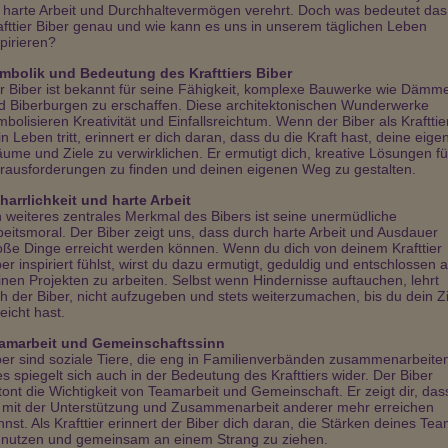
Chiara de Belmo…
Soreia
Etu
r harte Arbeit und Durchhaltevermögen verehrt. Doch was bedeutet das
PIN: 011
PIN: 380
PIN: 291
afttier Biber genau und wie kann es uns in unserem täglichen Leben
Beratungen: 130
Beratungen: 4537
Beratungen: 11
spirieren?
mbolik und Bedeutung des Krafttiers Biber
r Biber ist bekannt für seine Fähigkeit, komplexe Bauwerke wie Dämm
s Zufallgespräch.
Danke von ganzen Herzen
Du bist ein Goldschatz - imme
d Biberburgen zu erschaffen. Diese architektonischen Wunderwerke
lieb und treffsicher.
mbolisieren Kreativität und Einfallsreichtum. Wenn der Biber als Krafttier
in Leben tritt, erinnert er dich daran, dass du die Kraft hast, deine eige
äume und Ziele zu verwirklichen. Er ermutigt dich, kreative Lösungen fü
rausforderungen zu finden und deinen eigenen Weg zu gestalten.
harrlichkeit und harte Arbeit
n weiteres zentrales Merkmal des Bibers ist seine unermüdliche
beitsmoral. Der Biber zeigt uns, dass durch harte Arbeit und Ausdauer
oße Dinge erreicht werden können. Wenn du dich von deinem Krafttier
ber inspiriert fühlst, wirst du dazu ermutigt, geduldig und entschlossen 
inen Projekten zu arbeiten. Selbst wenn Hindernisse auftauchen, lehrt
ch der Biber, nicht aufzugeben und stets weiterzumachen, bis du dein Zi
eicht hast.
amarbeit und Gemeinschaftssinn
ber sind soziale Tiere, die eng in Familienverbänden zusammenarbeite
es spiegelt sich auch in der Bedeutung des Krafttiers wider. Der Biber
tont die Wichtigkeit von Teamarbeit und Gemeinschaft. Er zeigt dir, das
 mit der Unterstützung und Zusammenarbeit anderer mehr erreichen
nnst. Als Krafttier erinnert der Biber dich daran, die Stärken deines Te
 nutzen und gemeinsam an einem Strang zu ziehen.