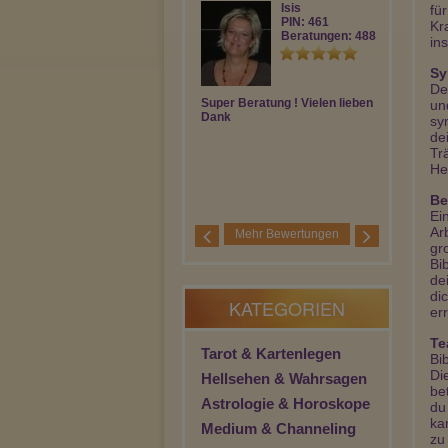
Isis
fü
PIN: 461
Kr
Beratungen: 4881
in
Sy
De
Super Beratung ! Vielen lieben
Danke für da
un
Dank
Lg
sy
de
Tr
He
Be
Ei
Ar
Mehr Bewertungen
gr
Bi
de
di
KATEGORIEN
err
Te
Tarot & Kartenlegen
Bi
Di
Hellsehen & Wahrsagen
be
Astrologie & Horoskope
du
ka
Medium & Channeling
zu