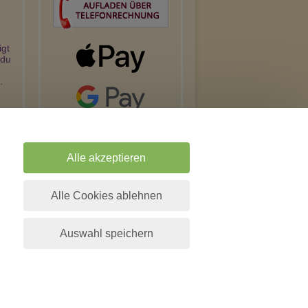
igt
 du
.
ss
st.
t,
Alle akzeptieren
cke
Alle Cookies ablehnen
en,
Auswahl speichern